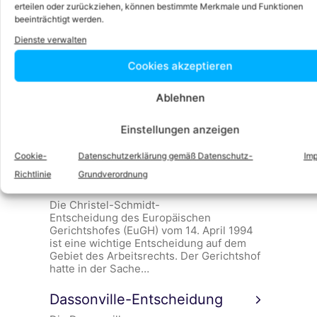
erteilen oder zurückziehen, können bestimmte Merkmale und Funktionen
beeinträchtigt werden.
Centros-Entscheidung
Dienste verwalten
Die Centros-Entscheidung ist ein Urteil
des Europäischen Gerichtshofs (EuGH)
Cookies akzeptieren
(Rechtssache C-212/97) vom 9. März 1999
zur Niederlassungsfreiheit (Artikel
Ablehnen
49 AEUV) als Bestandteil der
Personenverkehrsfreiheit innerhalb
der Europäischen Union.…
Einstellungen anzeigen
Christel-Schmidt-
Cookie-
Datenschutzerklärung gemäß Datenschutz-
Im
Richtlinie
Grundverordnung
Entscheidung
Die Christel-Schmidt-
Entscheidung des Europäischen
Gerichtshofes (EuGH) vom 14. April 1994
ist eine wichtige Entscheidung auf dem
Gebiet des Arbeitsrechts. Der Gerichtshof
hatte in der Sache…
Dassonville-Entscheidung