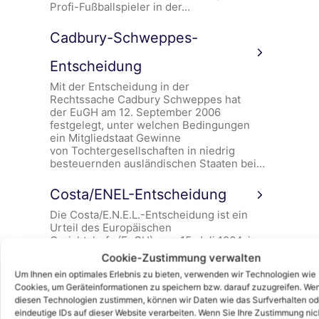
Profi-Fußballspieler in der…
Cadbury-Schweppes-
Entscheidung
Mit der Entscheidung in der
Rechtssache Cadbury Schweppes hat
der EuGH am 12. September 2006
festgelegt, unter welchen Bedingungen
ein Mitgliedstaat Gewinne
von Tochtergesellschaften in niedrig
besteuernden ausländischen Staaten bei…
Costa/ENEL-Entscheidung
Die Costa/E.N.E.L.-Entscheidung ist ein
Urteil des Europäischen
Gerichtshofs (EuGH) vom 15. Juli 1964, in
dem er den absoluten Vorrang
Cookie-Zustimmung verwalten
des Gemeinschaftsrechts gegenüber den
Um Ihnen ein optimales Erlebnis zu bieten, verwenden wir Technologien wie
nationalen Rechtsordnungen feststellte.…
Cookies, um Geräteinformationen zu speichern bzw. darauf zuzugreifen. We
diesen Technologien zustimmen, können wir Daten wie das Surfverhalten od
Costa/ENEL
eindeutige IDs auf dieser Website verarbeiten. Wenn Sie Ihre Zustimmung nic