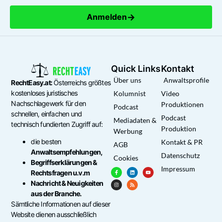
→
Anmelden
Quick Links
Kontakt
Über uns
Anwaltsprofile
RechtEasy.at:
Österreichs größtes
kostenloses juristisches
Kolumnist
Video
Nachschlagewerk für den
Produktionen
Podcast
schnellen, einfachen und
Podcast
Mediadaten &
technisch fundierten Zugriff auf:
Produktion
Werbung
die besten
Kontakt & PR
AGB
Anwaltsempfehlungen,
Datenschutz
Cookies
Begriffserklärungen &
Impressum
Rechtsfragen u.v.m
Nachricht & Neuigkeiten
aus der Branche.
Sämtliche Informationen auf dieser
Website dienen ausschließlich