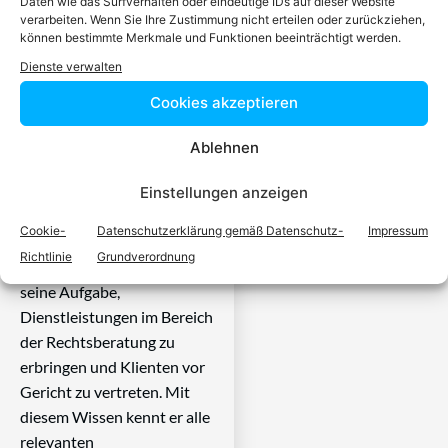
Daten wie das Surfverhalten oder eindeutige IDs auf dieser Website
der auf Ihr
verarbeiten. Wenn Sie Ihre Zustimmung nicht erteilen oder zurückziehen,
können bestimmte Merkmale und Funktionen beeinträchtigt werden.
Rechtsproblem
Dienste verwalten
Cookies akzeptieren
spezialisiert ist
Ablehnen
Ein zugelassener Anwalt /
eine zugelassen Anwältin ist
Einstellungen anzeigen
dafür da, über Rechtsfragen
Cookie-
Datenschutzerklärung gemäß Datenschutz-
Impressum
zu beraten und Klienten vor
Richtlinie
Grundverordnung
Gericht zu vertreten. Es ist
seine Aufgabe,
Dienstleistungen im Bereich
der Rechtsberatung zu
erbringen und Klienten vor
Gericht zu vertreten. Mit
diesem Wissen kennt er alle
relevanten