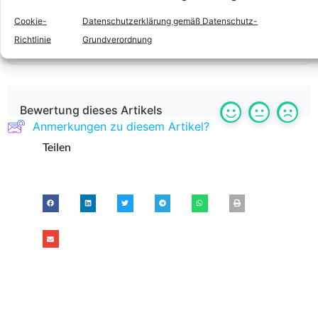
Dieser Artikel basiert auf dem in den Quellen
Cookie-
Datenschutzerklärung gemäß Datenschutz-
angeführten Wikipedia-Artikel, verfügbar unter
Richtlinie
Grundverordnung
der
Lizenz
„
CC BY-SA 3.0
„.
Bewertung dieses Artikels
Anmerkungen zu diesem Artikel?
Teilen