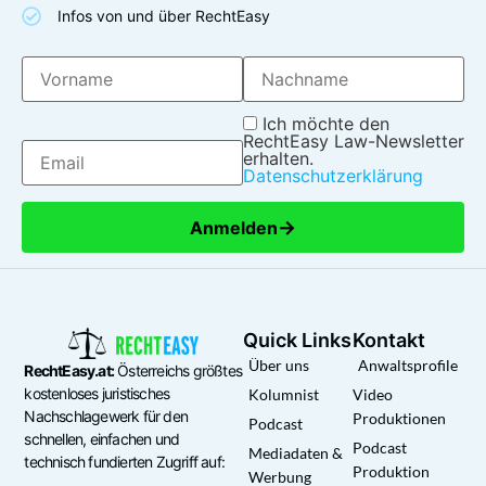
Infos von und über RechtEasy
Ich möchte den
RechtEasy Law-Newsletter
erhalten.
Datenschutzerklärung
→
Anmelden
Quick Links
Kontakt
Über uns
Anwaltsprofile
RechtEasy.at:
Österreichs größtes
kostenloses juristisches
Kolumnist
Video
Nachschlagewerk für den
Produktionen
Podcast
schnellen, einfachen und
Podcast
Mediadaten &
technisch fundierten Zugriff auf:
Produktion
Werbung