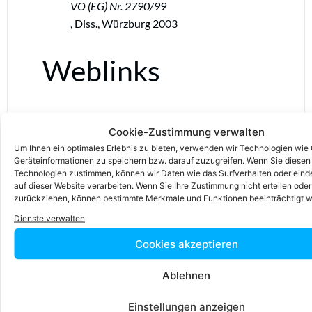
VO (EG) Nr. 2790/99
, Diss., Würzburg 2003
Weblinks
https://de.wikipedia.org/wiki/Gruppenfreistellun
Cookie-Zustimmung verwalten
abgerufen am 15.01.2019
Um Ihnen ein optimales Erlebnis zu bieten, verwenden wir Technologien wie
Geräteinformationen zu speichern bzw. darauf zuzugreifen. Wenn Sie diesen
Siehe auch
Technologien zustimmen, können wir Daten wie das Surfverhalten oder eind
auf dieser Website verarbeiten. Wenn Sie Ihre Zustimmung nicht erteilen oder
zurückziehen, können bestimmte Merkmale und Funktionen beeinträchtigt w
Dienste verwalten
Kartellverbot, Kartellrecht, Europäische
Cookies akzeptieren
Kommission
Lizenzinformation zu diesem
Ablehnen
Artikel
Einstellungen anzeigen