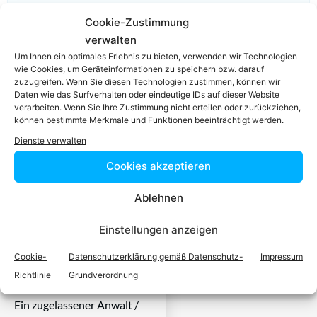
Cookie-Zustimmung
verwalten
Um Ihnen ein optimales Erlebnis zu bieten, verwenden wir Technologien
wie Cookies, um Geräteinformationen zu speichern bzw. darauf
Einfach in 3
zuzugreifen. Wenn Sie diesen Technologien zustimmen, können wir
Daten wie das Surfverhalten oder eindeutige IDs auf dieser Website
verarbeiten. Wenn Sie Ihre Zustimmung nicht erteilen oder zurückziehen,
Schritten einen
können bestimmte Merkmale und Funktionen beeinträchtigt werden.
Dienste verwalten
Anwalt finden,
Cookies akzeptieren
der auf Ihr
Ablehnen
Rechtsproblem
Einstellungen anzeigen
Cookie-
Datenschutzerklärung gemäß Datenschutz-
Impressum
spezialisiert ist
Richtlinie
Grundverordnung
Ein zugelassener Anwalt /