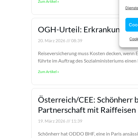
Zum Artikel »
Dienst
Coo
OGH-Urteil: Erkrankung aufg
Cook
20. März 2026
08:39
Reiseversicherung muss Kosten decken, wenn E
führte im Auftrag des Sozialministeriums eine
Zum Artikel »
Österreich/CEE: Schönherr 
Partnerschaft mit Raiffeisen
19. März 2026
11:39
Schönherr hat ODDO BHF, eine in Paris ansässig