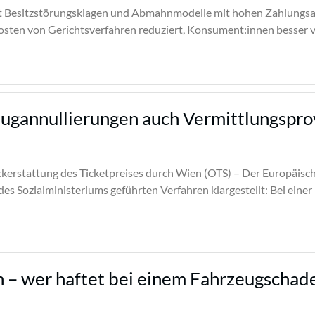
t Besitzstörungsklagen und Abmahnmodelle mit hohen Zahlungsau
e Kosten von Gerichtsverfahren reduziert, Konsument:innen besse
lugannullierungen auch Vermittlungspro
ückerstattung des Ticketpreises durch Wien (OTS) – Der Europäisc
s Sozialministeriums geführten Verfahren klargestellt: Bei einer
 – wer haftet bei einem Fahrzeugschad