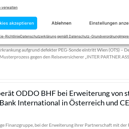
e verwalten
kies akzeptieren
Ablehnen
Einstellungen anze
rund Fehlfunktion einer PEG-Sonde ist e
ie-Richtlinie
Datenschutzerklärung gemäß Datenschutz-Grundverordnung
Impr
rkrankung aufgrund defekter PEG-Sonde eintritt Wien (OTS) – D
n Musterprozess gegen den Reiseversicherer „INTER PARTNER ASSI
berät ODDO BHF bei Erweiterung von s
 Bank International in Österreich und C
e Finanzgruppe, bei der Erweiterung ihrer Partnerschaft mit der R