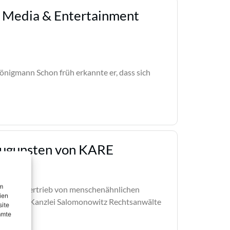
- Media & Entertainment
önigmann Schon früh erkannte er, dass sich
 zugunsten von KARE
um
rch den Vertrieb von menschenähnlichen
ien
urch die Kanzlei Salomonowitz Rechtsanwälte
site
mmte