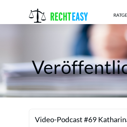
RATG
Alle
Anwälte
Ratgeber
News
Veröffentl
Video-Podcast #69 Katharina 