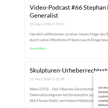
Video-Podcast #66 Stephan 
Generalist
25. März 2026
09:33
Herzlich willkommen zu einer neuen Folge des R
durch seine öffentliche Präsenz auch Dinge be
Zum Artikel »
Skulpturen-Urheberrechtsstr
21. März 2026
11:38
Um Ihne
Wien (OTS) – Der Oberste Gerichtshof (OGH) h
Geräte
Dekorationsfiguren letztinstanzlich zugunst
zustimm
(RA Florian Rath) vertretene Möbelunternehm
verarbe
Merkma