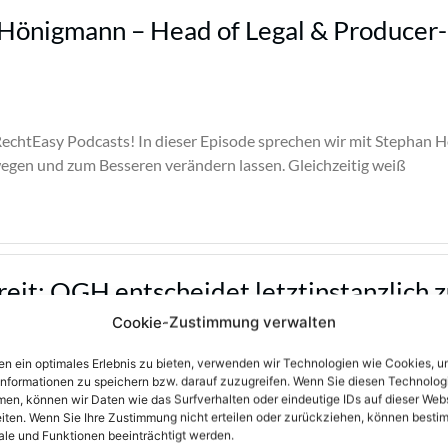
Hönigmann – Head of Legal & Producer
echtEasy Podcasts! In dieser Episode sprechen wir mit Stephan H
wegen und zum Besseren verändern lassen. Gleichzeitig weiß
eit: OGH entscheidet letztinstanzlich
Cookie-Zustimmung verwalten
n ein optimales Erlebnis zu bieten, verwenden wir Technologien wie Cookies, 
at im Rechtsstreit um angebliche Urheberrechtsverletzungen du
informationen zu speichern bzw. darauf zuzugreifen. Wenn Sie diesen Technolog
en des renommierten Möbelunternehmens KARE entschieden. Das d
en, können wir Daten wie das Surfverhalten oder eindeutige IDs auf dieser Web
en
iten. Wenn Sie Ihre Zustimmung nicht erteilen oder zurückziehen, können besti
le und Funktionen beeinträchtigt werden.