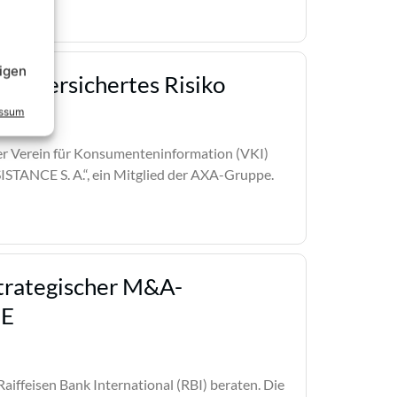
igen
in versichertes Risiko
essum
er Verein für Konsumenteninformation (VKI)
STANCE S. A.“, ein Mitglied der AXA-Gruppe.
trategischer M&A-
EE
aiffeisen Bank International (RBI) beraten. Die