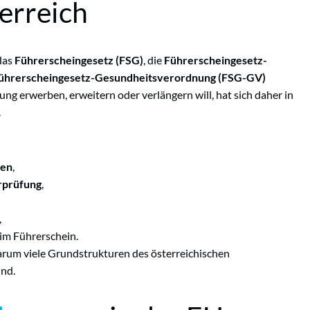
erreich
 das
Führerscheingesetz (FSG)
, die
Führerscheingesetz-
ührerscheingesetz-Gesundheitsverordnung (FSG-GV)
ng erwerben, erweitern oder verlängern will, hat sich daher in
.
sen
,
rprüfung
,
,
im Führerschein.
arum viele Grundstrukturen des österreichischen
ind.