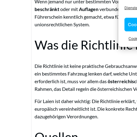
Wenn jemand nur unter bestimmten Voraussetzun
Dienst
beschränkt
oder mit
Auflagen
verbunden werden
Führerschein kenntlich gemacht, etwa für Sehhi
Coo
unionsrechtlichen System.
Cook
Was die Richtlinie 
Die Richtlinie ist keine praktische Gebrauchsanwei
ein bestimmtes Fahrzeug lenken darf, welche Unte
erforderlich ist, muss vor allem das
österreichis
Rahmen, das Detail regeln die österreichischen V
Für Laien ist daher wichtig: Die Richtlinie erklärt,
europäisch vereinheitlicht ist. Die konkrete Rec
dazugehörigen Verordnungen.
Quellen