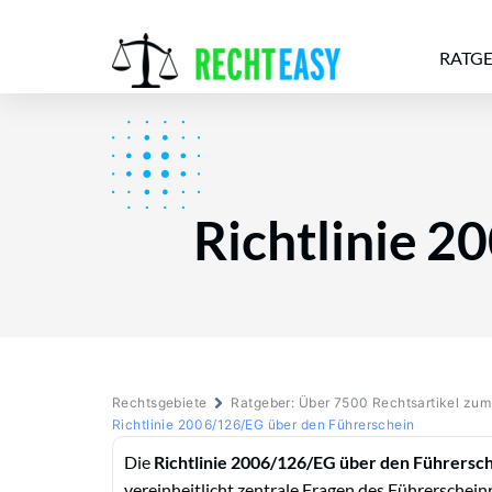
RATG
Alle
Anwälte
Ratgeber
News
Richtlinie 2
Rechtsgebiete
Ratgeber: Über 7500 Rechtsartikel zu
Richtlinie 2006/126/EG über den Führerschein
Die
Richtlinie 2006/126/EG über den Führersc
vereinheitlicht zentrale Fragen des Führerschein