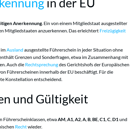
kennung
in der EU
itigen Anerkennung
. Ein von einem Mitgliedstaat ausgestellter
ren Mitgliedstaaten anzuerkennen. Das erleichtert
Freizügigkeit
r im
Ausland
ausgestellte Führerschein in jeder Situation ohne
st enthält Grenzen und Sonderfragen, etwa im Zusammenhang mit
en. Auch die
Rechtsprechung
des Gerichtshofs der Europäischen
on Führerscheinen innerhalb der EU beschäftigt. Für die
ete Konstellation entscheidend.
en und Gültigkeit
en Führerscheinklassen, etwa
AM
,
A1
,
A2
,
A
,
B
,
BE
,
C1
,
C
,
D1
und
chischen
Recht
wieder.