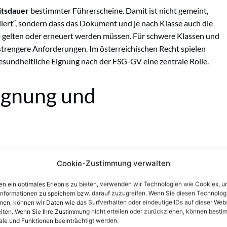
itsdauer
bestimmter Führerscheine. Damit ist nicht gemeint,
iert“, sondern dass das Dokument und je nach Klasse auch die
 gelten oder erneuert werden müssen. Für schwere Klassen und
trengere Anforderungen. Im österreichischen Recht spielen
esundheitliche Eignung nach der FSG-GV eine zentrale Rolle.
ignung und
Cookie-Zustimmung verwalten
 körperliche und geistige Eignung zum Lenken von
rungen vor allem in der
Führerscheingesetz-
n ein optimales Erlebnis zu bieten, verwenden wir Technologien wie Cookies, 
informationen zu speichern bzw. darauf zuzugreifen. Wenn Sie diesen Technolog
 um Sehvermögen, Erkrankungen, Abhängigkeitserkrankungen
en, können wir Daten wie das Surfverhalten oder eindeutige IDs auf dieser Web
heit relevant sein können.
iten. Wenn Sie Ihre Zustimmung nicht erteilen oder zurückziehen, können besti
le und Funktionen beeinträchtigt werden.