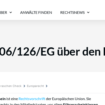
EBER
ANWÄLTE FINDEN
RECHTSNEWS
006/126/EG über den
m raschen Check
Europarecht
hein
ist eine
Rechtsvorschrift
der Europäischen Union. Sie
rechts in den Mitgliedstaaten, vor allem
Führerscheinklassen
,