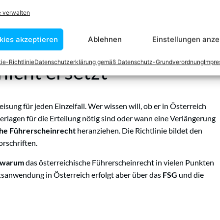
gen sicher fahren kann, kann die Lenkberechtigung
e verwalten
. Solche Beschränkungen werden regelmäßig durch Codes im
lfen oder Fahrzeuganpassungen. Auch das folgt dem
kies akzeptieren
Ablehnen
Einstellungen anze
ie-Richtlinie
Datenschutzerklärung gemäß Datenschutz-Grundverordnung
Impr
nicht ersetzt
sung für jeden Einzelfall. Wer wissen will, ob er in Österreich
rlagen für die Erteilung nötig sind oder wann eine Verlängerung
che Führerscheinrecht
heranziehen. Die Richtlinie bildet den
orschriften.
warum
das österreichische Führerscheinrecht in vielen Punkten
htsanwendung in Österreich erfolgt aber über das
FSG
und die