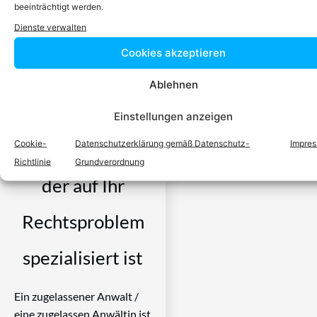
beeinträchtigt werden.
Dienste verwalten
Cookies akzeptieren
Einfach in 3
Ablehnen
Schritten einen
Einstellungen anzeigen
Cookie-
Datenschutzerklärung gemäß Datenschutz-
Impre
Anwalt finden,
Richtlinie
Grundverordnung
der auf Ihr
Rechtsproblem
spezialisiert ist
Ein zugelassener Anwalt /
eine zugelassen Anwältin ist