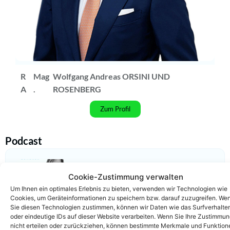
R
Mag
Wolfgang Andreas ORSINI UND
A
.
ROSENBERG
Zum Profil
Podcast
Cookie-Zustimmung verwalten
Um Ihnen ein optimales Erlebnis zu bieten, verwenden wir Technologien wie
Cookies, um Geräteinformationen zu speichern bzw. darauf zuzugreifen. We
Video-Podcast #69 Katharina Echerer – Verlagsleitung
Sie diesen Technologien zustimmen, können wir Daten wie das Surfverhalte
Recht, Wirtschaft, Steuern facultas Verlag
oder eindeutige IDs auf dieser Website verarbeiten. Wenn Sie Ihre Zustimmu
nicht erteilen oder zurückziehen, können bestimmte Merkmale und Funktion