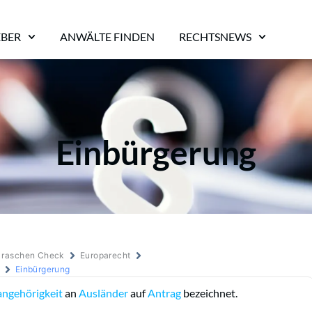
EBER
ANWÄLTE FINDEN
RECHTSNEWS
Einbürgerung
m raschen Check
Europarecht
Einbürgerung
angehörigkeit
an
Ausländer
auf
Antrag
bezeichnet.