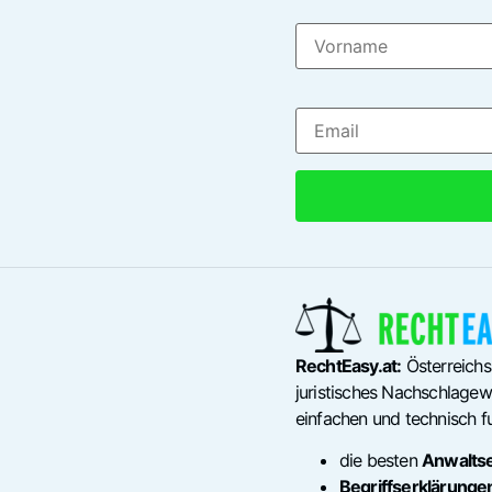
RechtEasy.at:
Österreichs
juristisches Nachschlagewe
einfachen und technisch fu
die besten
Anwalts
Begriffserklärunge