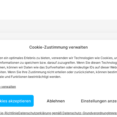
n einen Anwalt finden, der auf Ihr
Cookie-Zustimmung verwalten
n ein optimales Erlebnis zu bieten, verwenden wir Technologien wie Cookies, 
blem spezialisiert ist
informationen zu speichern bzw. darauf zuzugreifen. Wenn Sie diesen Technolog
en, können wir Daten wie das Surfverhalten oder eindeutige IDs auf dieser Web
iten. Wenn Sie Ihre Zustimmung nicht erteilen oder zurückziehen, können besti
tin ist dafür da, über Rechtsfragen zu beraten und Klienten vor
le und Funktionen beeinträchtigt werden.
nstleistungen im Bereich der Rechtsberatung zu erbringen und
e verwalten
Wissen kennt er alle relevanten Herausforderungen dieses Systems
rtraut.
kies akzeptieren
Ablehnen
Einstellungen anze
ie-Richtlinie
Datenschutzerklärung gemäß Datenschutz-Grundverordnung
Impr
tEasy-Team -Best Choice der Anwälte in Österreich