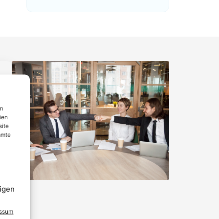
um
ien
site
mmte
igen
essum