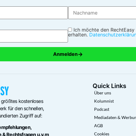
Ich möchte den RechtEasy
erhalten.
Datenschutzerkläru
→
Anmelden
Quick Links
Über uns
 größtes kostenloses
Kolumnist
rk für den schnellen,
Podcast
ndierten Zugriff auf:
Mediadaten & Werbu
AGB
empfehlungen,
Cookies
n & Rechtsfragen u.v.m