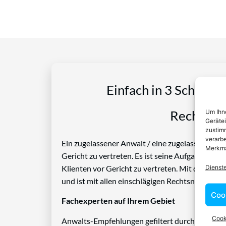
Einfach in 3 Schritte
Um Ihne
Rechtspro
Geräte
zustimm
verarbe
Ein zugelassener Anwalt / eine zugelassen Anwäl
Merkma
Gericht zu vertreten. Es ist seine Aufgabe, Die
Dienst
Klienten vor Gericht zu vertreten. Mit diesem 
und ist mit allen einschlägigen Rechtsnormen ve
Coo
Fachexperten auf Ihrem Gebiet
Cook
Anwalts-Empfehlungen gefiltert durch das Rech