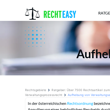
RATG
Alle
Anwälte
Ratgeber
News
Aufhe
Rechtsgebiete
Ratgeber: Über 7500 Rechtsartikel zu
Verwaltungsprozessrecht
Aufhebung von Verwaltungs
In der österreichischen
Rechtsordnung
bezeichne
Annullierung eines behördlichen Bescheids durc