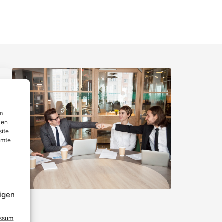
um
ien
site
mmte
igen
essum