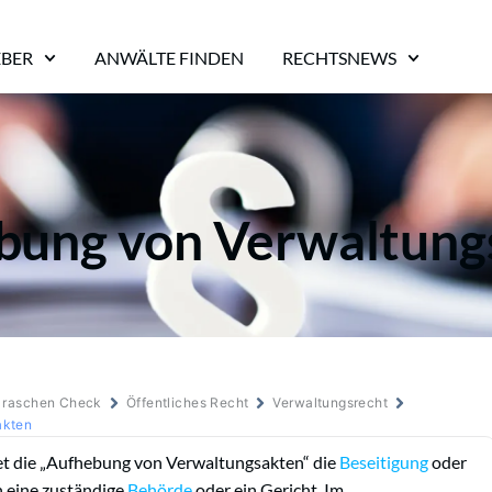
EBER
ANWÄLTE FINDEN
RECHTSNEWS
bung von Verwaltung
m raschen Check
Öffentliches Recht
Verwaltungsrecht
akten
t die „Aufhebung von Verwaltungsakten“ die
Beseitigung
oder
h eine zuständige
Behörde
oder ein Gericht. Im