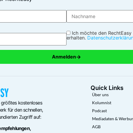
Ich möchte den RechtEasy
erhalten.
Datenschutzerkläru
→
Anmelden
Quick Links
Über uns
 größtes kostenloses
Kolumnist
rk für den schnellen,
Podcast
ndierten Zugriff auf:
Mediadaten & Werbu
AGB
empfehlungen,