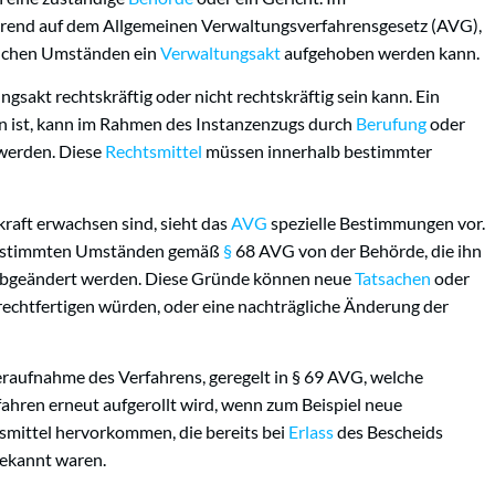
erend auf dem Allgemeinen Verwaltungsverfahrensgesetz (AVG),
elchen Umständen ein
Verwaltungsakt
aufgehoben werden kann.
ngsakt rechtskräftig oder nicht rechtskräftig sein kann. Ein
 ist, kann im Rahmen des Instanzenzugs durch
Berufung
oder
werden. Diese
Rechtsmittel
müssen innerhalb bestimmter
kraft erwachsen sind, sieht das
AVG
spezielle Bestimmungen vor.
estimmten Umständen gemäß
§
68 AVG von der Behörde, die ihn
 abgeändert werden. Diese Gründe können neue
Tatsachen
oder
rechtfertigen würden, oder eine nachträgliche Änderung der
eraufnahme des Verfahrens, geregelt in § 69 AVG, welche
fahren erneut aufgerollt wird, wenn zum Beispiel neue
mittel hervorkommen, die bereits bei
Erlass
des Bescheids
ekannt waren.