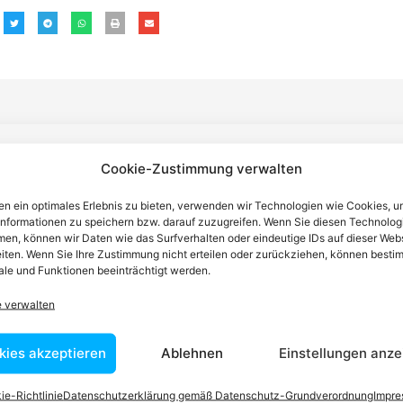
n einen Anwalt finden, der auf Ihr
Cookie-Zustimmung verwalten
n ein optimales Erlebnis zu bieten, verwenden wir Technologien wie Cookies, 
blem spezialisiert ist
informationen zu speichern bzw. darauf zuzugreifen. Wenn Sie diesen Technolog
en, können wir Daten wie das Surfverhalten oder eindeutige IDs auf dieser Web
iten. Wenn Sie Ihre Zustimmung nicht erteilen oder zurückziehen, können besti
tin ist dafür da, über Rechtsfragen zu beraten und Klienten vor
le und Funktionen beeinträchtigt werden.
nstleistungen im Bereich der Rechtsberatung zu erbringen und
e verwalten
Wissen kennt er alle relevanten Herausforderungen dieses Systems
rtraut.
kies akzeptieren
Ablehnen
Einstellungen anze
ie-Richtlinie
Datenschutzerklärung gemäß Datenschutz-Grundverordnung
Impr