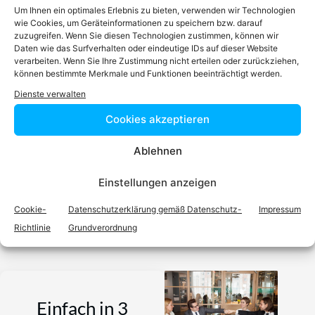
Um Ihnen ein optimales Erlebnis zu bieten, verwenden wir Technologien
wie Cookies, um Geräteinformationen zu speichern bzw. darauf
zuzugreifen. Wenn Sie diesen Technologien zustimmen, können wir
RA
Dr.
Ermano GEUER
Daten wie das Surfverhalten oder eindeutige IDs auf dieser Website
verarbeiten. Wenn Sie Ihre Zustimmung nicht erteilen oder zurückziehen,
Zum Profil
können bestimmte Merkmale und Funktionen beeinträchtigt werden.
Dienste verwalten
Podcast
Cookies akzeptieren
Ablehnen
Einstellungen anzeigen
Video-Podcast #69 Katharina Echerer – Verlagsleitung
Recht, Wirtschaft, Steuern facultas Verlag
Cookie-
Datenschutzerklärung gemäß Datenschutz-
Impressum
Richtlinie
Grundverordnung
Einfach in 3