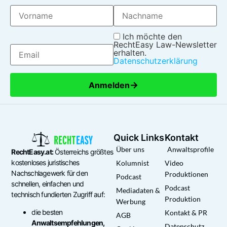
Ich möchte den
RechtEasy Law-Newsletter
erhalten.
Datenschutzerklärung
→
Anmelden
Quick Links
Kontakt
Über uns
Anwaltsprofile
RechtEasy.at:
Österreichs größtes
kostenloses juristisches
Kolumnist
Video
Nachschlagewerk für den
Produktionen
Podcast
schnellen, einfachen und
Podcast
Mediadaten &
technisch fundierten Zugriff auf:
Produktion
Werbung
die besten
Kontakt & PR
AGB
Anwaltsempfehlungen,
Datenschutz