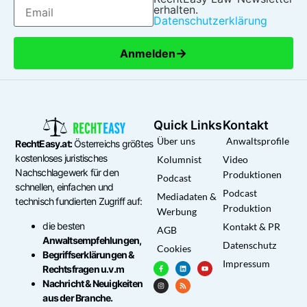
erhalten.
Datenschutzerklärung
→
Anmelden
Quick Links
Kontakt
Über uns
Anwaltsprofile
RechtEasy.at:
Österreichs größtes
kostenloses juristisches
Kolumnist
Video
Nachschlagewerk für den
Produktionen
Podcast
schnellen, einfachen und
Podcast
Mediadaten &
technisch fundierten Zugriff auf:
Produktion
Werbung
die besten
Kontakt & PR
AGB
Anwaltsempfehlungen,
Datenschutz
Cookies
Begriffserklärungen &
Impressum
Rechtsfragen u.v.m
Nachricht & Neuigkeiten
aus der Branche.