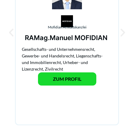
Mofidian Anwaltskanzlei
R
RA
Mag.
Manuel MOFIDIAN
Gese
Gesellschafts- und Unternehmensrecht
,
und
Gewerbe- und Handelsrecht
,
Liegenschafts-
Stra
und Immobilienrecht
,
Urheber- und
Ver
Lizenzrecht
,
Zivilrecht
5,0
ZUM PROFIL