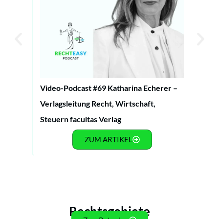
Video-Podcast #69 Katharina Echerer –
Video
Verlagsleitung Recht, Wirtschaft,
Partn
Steuern facultas Verlag
Busin
ZUM ARTIKEL
Rechtsgebiete