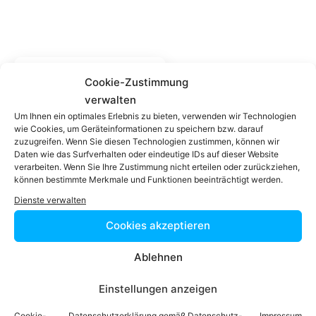
Einfach in 3
Cookie-Zustimmung
Schritten einen
verwalten
Um Ihnen ein optimales Erlebnis zu bieten, verwenden wir Technologien
Anwalt finden,
wie Cookies, um Geräteinformationen zu speichern bzw. darauf
der auf Ihr
zuzugreifen. Wenn Sie diesen Technologien zustimmen, können wir
Rechtsproblem
Daten wie das Surfverhalten oder eindeutige IDs auf dieser Website
verarbeiten. Wenn Sie Ihre Zustimmung nicht erteilen oder zurückziehen,
spezialisiert ist
Ein zugelassener
können bestimmte Merkmale und Funktionen beeinträchtigt werden.
Anwalt / eine
Dienste verwalten
zugelassen Anwältin
ist dafür da, über
Cookies akzeptieren
Rechtsfragen zu
beraten und Klienten
Ablehnen
vor Gericht zu
vertreten. Es ist seine
Einstellungen anzeigen
Aufgabe,
Dienstleistungen im
Cookie-
Datenschutzerklärung gemäß Datenschutz-
Impressum