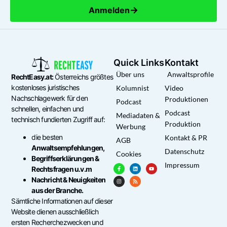
→
Anmelden
Quick Links
Kontakt
Über uns
Anwaltsprofile
RechtEasy.at:
Österreichs größtes
kostenloses juristisches
Kolumnist
Video
Nachschlagewerk für den
Produktionen
Podcast
schnellen, einfachen und
Podcast
Mediadaten &
technisch fundierten Zugriff auf:
Produktion
Werbung
die besten
Kontakt & PR
AGB
Anwaltsempfehlungen,
Datenschutz
Cookies
Begriffserklärungen &
Impressum
Rechtsfragen u.v.m
Nachricht & Neuigkeiten
aus der Branche.
Sämtliche Informationen auf dieser
Website dienen ausschließlich
ersten Recherchezwecken und