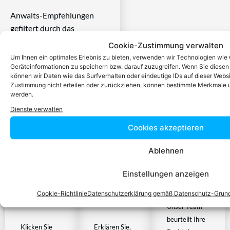
Anwalts-Empfehlungen
gefiltert durch das
RechtEasy-Team -Best
Cookie-Zustimmung verwalten
Choice der Anwälte in
Um Ihnen ein optimales Erlebnis zu bieten, verwenden wir Technologien wie
Österreich
Geräteinformationen zu speichern bzw. darauf zuzugreifen. Wenn Sie diese
können wir Daten wie das Surfverhalten oder eindeutige IDs auf dieser Websi
Zustimmung nicht erteilen oder zurückziehen, können bestimmte Merkmale u
werden.
Dienste verwalten
Cookies akzeptieren
Ablehnen
Einstellungen anzeigen
Chatbox
Problem
Zurücklehne
Cookie-Richtlinie
Datenschutzerklärung gemäß Datenschutz-Grun
aufmachen
schildern
Unser Team
beurteilt Ihre
Klicken Sie
Erklären Sie,