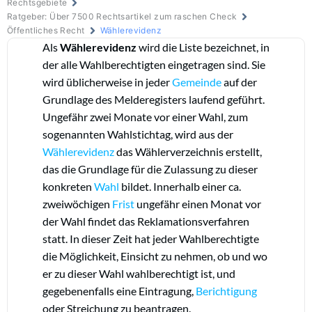
Rechtsgebiete
Ratgeber: Über 7500 Rechtsartikel zum raschen Check
Öffentliches Recht
Wählerevidenz
Als
Wählerevidenz
wird die Liste bezeichnet, in
der alle Wahlberechtigten eingetragen sind. Sie
wird üblicherweise in jeder
Gemeinde
auf der
Grundlage des Melderegisters laufend geführt.
Ungefähr zwei Monate vor einer Wahl, zum
sogenannten Wahlstichtag, wird aus der
Wählerevidenz
das Wählerverzeichnis erstellt,
das die Grundlage für die Zulassung zu dieser
konkreten
Wahl
bildet. Innerhalb einer ca.
zweiwöchigen
Frist
ungefähr einen Monat vor
der Wahl findet das Reklamationsverfahren
statt. In dieser Zeit hat jeder Wahlberechtigte
die Möglichkeit, Einsicht zu nehmen, ob und wo
er zu dieser Wahl wahlberechtigt ist, und
gegebenenfalls eine Eintragung,
Berichtigung
oder Streichung zu beantragen.