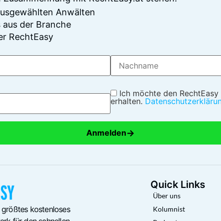
 ausgewählten Anwälten
 aus der Branche
er RechtEasy
Ich möchte den RechtEasy
erhalten.
Datenschutzerkläru
→
Anmelden
Quick Links
Über uns
 größtes kostenloses
Kolumnist