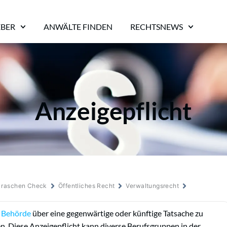
EBER
ANWÄLTE FINDEN
RECHTSNEWS
Anzeigepflicht
m raschen Check
Öffentliches Recht
Verwaltungsrecht
e
Behörde
über eine gegenwärtige oder künftige Tatsache zu
en. Diese Anzeigepflicht kann diverse Berufsgruppen in der