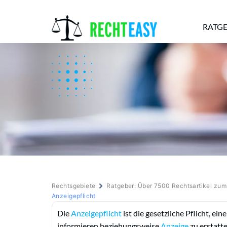
RATG
Alle
Anwälte
Ratgeber
News
Rechtsgebiete
Ratgeber: Über 7500 Rechtsartikel zu
Anzeigepflicht
Die
Anzeigepflicht
ist die gesetzliche Pflicht, ein
informieren beziehungsweise
Anzeige
zu erstatt