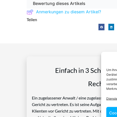
Bewertung dieses Artikels
Anmerkungen zu diesem Artikel?
Teilen
Einfach in 3 Schritte
Um Ihne
Geräte
zustimm
Rechtspro
verarbe
Merkma
Ein zugelassener Anwalt / eine zugelassen Anwäl
Dienst
Gericht zu vertreten. Es ist seine Aufgabe, Die
Klienten vor Gericht zu vertreten. Mit diesem 
Coo