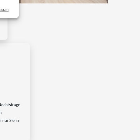
essum
Rechtsfrage
n
 für Sie in