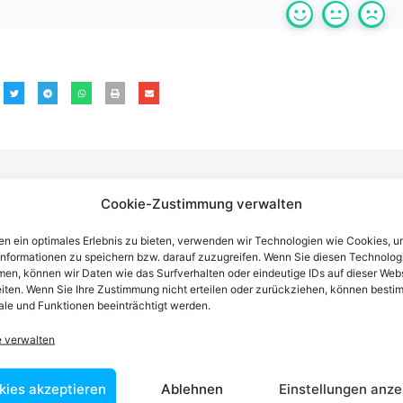
Cookie-Zustimmung verwalten
n einen Anwalt finden, der auf Ihr
n ein optimales Erlebnis zu bieten, verwenden wir Technologien wie Cookies, 
informationen zu speichern bzw. darauf zuzugreifen. Wenn Sie diesen Technolog
en, können wir Daten wie das Surfverhalten oder eindeutige IDs auf dieser Web
blem spezialisiert ist
iten. Wenn Sie Ihre Zustimmung nicht erteilen oder zurückziehen, können besti
le und Funktionen beeinträchtigt werden.
tin ist dafür da, über Rechtsfragen zu beraten und Klienten vor
e verwalten
nstleistungen im Bereich der Rechtsberatung zu erbringen und
Wissen kennt er alle relevanten Herausforderungen dieses Systems
kies akzeptieren
Ablehnen
Einstellungen anze