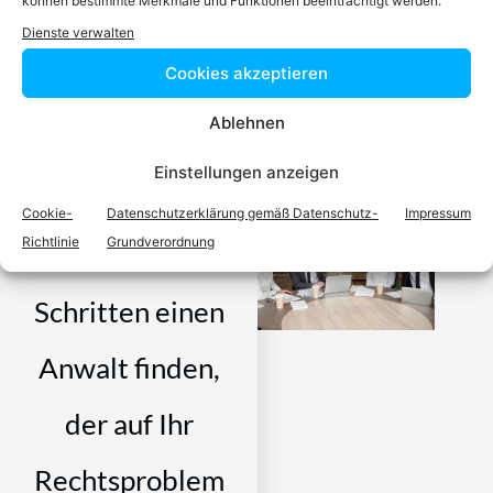
können bestimmte Merkmale und Funktionen beeinträchtigt werden.
Dienste verwalten
Video-Podcast #69 Katharina Echerer – Verlagsleitung
Cookies akzeptieren
Recht, Wirtschaft, Steuern facultas Verlag
Ablehnen
Einstellungen anzeigen
Cookie-
Datenschutzerklärung gemäß Datenschutz-
Impressum
Richtlinie
Grundverordnung
Einfach in 3
Schritten einen
Anwalt finden,
der auf Ihr
Rechtsproblem