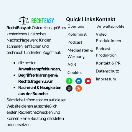
Quick Links
Kontakt
Über uns
Anwaltsprofile
RechtEasy.at:
Österreichs größtes
kostenloses juristisches
Kolumnist
Video
Nachschlagewerk für den
Produktionen
Podcast
schnellen, einfachen und
Podcast
Mediadaten &
technisch fundierten Zugriff auf:
Produktion
Werbung
die besten
Kontakt & PR
AGB
Anwaltsempfehlungen,
Datenschutz
Cookies
Begriffserklärungen &
Impressum
Rechtsfragen u.v.m
Nachricht & Neuigkeiten
aus der Branche.
Sämtliche Informationen auf dieser
Website dienen ausschließlich
ersten Recherchezwecken und
können keine Beratung darstellen
oder ersetzen.