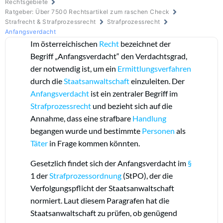
Rechtsgebiete
Ratgeber: Über 7500 Rechtsartikel zum raschen Check
Strafrecht & Strafprozessrecht
Strafprozessrecht
Anfangsverdacht
Im österreichischen
Recht
bezeichnet der
Begriff „Anfangsverdacht“ den Verdachtsgrad,
der notwendig ist, um ein
Ermittlungsverfahren
durch die
Staatsanwaltschaft
einzuleiten. Der
Anfangsverdacht
ist ein zentraler Begriff im
Strafprozessrecht
und bezieht sich auf die
Annahme, dass eine strafbare
Handlung
begangen wurde und bestimmte
Personen
als
Täter
in Frage kommen könnten.
Gesetzlich findet sich der Anfangsverdacht im
§
1 der
Strafprozessordnung
(StPO), der die
Verfolgungspflicht der Staatsanwaltschaft
normiert. Laut diesem Paragrafen hat die
Staatsanwaltschaft zu prüfen, ob genügend