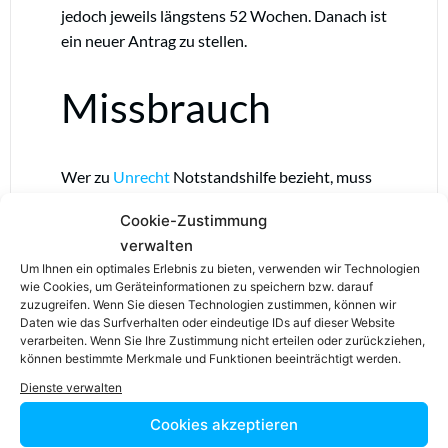
jedoch jeweils längstens 52 Wochen. Danach ist
ein neuer Antrag zu stellen.
Missbrauch
Wer zu
Unrecht
Notstandshilfe bezieht, muss
diese zurückzahlen. Bei vorsätzlicher
Täuschung
Cookie-Zustimmung
ist eine strafrechtliche Sanktionierung
verwalten
wegen Betrug möglich.
Um Ihnen ein optimales Erlebnis zu bieten, verwenden wir Technologien
wie Cookies, um Geräteinformationen zu speichern bzw. darauf
Quellen &
zuzugreifen. Wenn Sie diesen Technologien zustimmen, können wir
Daten wie das Surfverhalten oder eindeutige IDs auf dieser Website
verarbeiten. Wenn Sie Ihre Zustimmung nicht erteilen oder zurückziehen,
können bestimmte Merkmale und Funktionen beeinträchtigt werden.
Weblinks
Dienste verwalten
Cookies akzeptieren