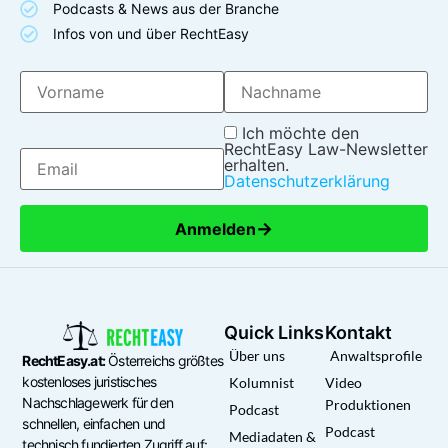
Podcasts & News aus der Branche
Infos von und über RechtEasy
Ich möchte den
RechtEasy Law-Newsletter
erhalten.
Datenschutzerklärung
→
Anmelden
Quick Links
Kontakt
Über uns
Anwaltsprofile
RechtEasy.at:
Österreichs größtes
kostenloses juristisches
Kolumnist
Video
Nachschlagewerk für den
Produktionen
Podcast
schnellen, einfachen und
Podcast
Mediadaten &
technisch fundierten Zugriff auf: