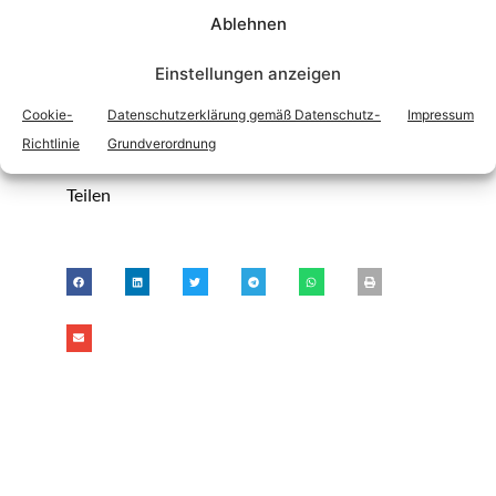
Ablehnen
https://www.ams.at/arbeitsuchende/arbeitslos-
was-tun/geld-vom-ams/notstandshilfe
Einstellungen anzeigen
Cookie-
Datenschutzerklärung gemäß Datenschutz-
Impressum
Bewertung dieses Artikels
Richtlinie
Grundverordnung
Anmerkungen zu diesem Artikel?
Teilen