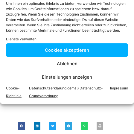
Rn. 7 f.
Um Ihnen ein optimales Erlebnis zu bieten, verwenden wir Technologien
wie Cookies, um Geräteinformationen zu speichern bzw. darauf
http://de.wikipedia.org/wiki/Entgelt
05.11.2014
zuzugreifen. Wenn Sie diesen Technologien zustimmen, können wir
Daten wie das Surfverhalten oder eindeutige IDs auf dieser Website
Lizenzinformation zu diesem
verarbeiten. Wenn Sie Ihre Zustimmung nicht erteilen oder zurückziehen,
Artikel
können bestimmte Merkmale und Funktionen beeinträchtigt werden.
Dienste verwalten
Dieser
Artikel
basiert auf dem in den Quellen
Cookies akzeptieren
angeführten Wikipedia-Artikel, verfügbar unter
der
Lizenz
„
CC BY-SA 3.0
„.
Ablehnen
Einstellungen anzeigen
Bewertung dieses Artikels
Cookie-
Datenschutzerklärung gemäß Datenschutz-
Impressum
Anmerkungen zu diesem Artikel?
Richtlinie
Grundverordnung
Teilen