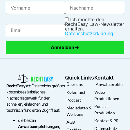
Ich möchte den
RechtEasy Law-Newsletter
erhalten.
Datenschutzerklärung
→
Anmelden
Quick Links
Kontakt
Über uns
Anwaltsprofile
RechtEasy.at:
Österreichs größtes
kostenloses juristisches
Kolumnist
Video
Nachschlagewerk für den
Produktionen
Podcast
schnellen, einfachen und
Podcast
Mediadaten &
technisch fundierten Zugriff auf:
Produktion
Werbung
die besten
Kontakt & PR
AGB
Anwaltsempfehlungen,
Datenschutz
Cookies