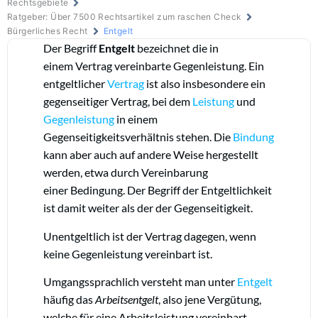
Rechtsgebiete
Ratgeber: Über 7500 Rechtsartikel zum raschen Check
Bürgerliches Recht
Entgelt
Der Begriff
Entgelt
bezeichnet die in
einem Vertrag vereinbarte Gegenleistung. Ein
entgeltlicher
Vertrag
ist also insbesondere ein
gegenseitiger Vertrag, bei dem
Leistung
und
Gegenleistung
in einem
Gegenseitigkeitsverhältnis stehen. Die
Bindung
kann aber auch auf andere Weise hergestellt
werden, etwa durch Vereinbarung
einer Bedingung.
Der Begriff der Entgeltlichkeit
ist damit weiter als der der Gegenseitigkeit.
Unentgeltlich ist der Vertrag dagegen, wenn
keine Gegenleistung vereinbart ist.
Umgangssprachlich versteht man unter
Entgelt
häufig das
Arbeitsentgelt
, also jene Vergütung,
welche für eine Arbeitsleistung vereinbart