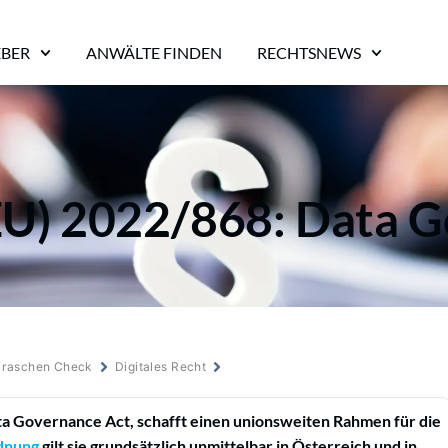
EBER
ANWÄLTE FINDEN
RECHTSNEWS
EU) 2022/868: Data G
m raschen Check
Digitales Recht
ta Governance Act, schafft einen unionsweiten Rahmen für die
dnung
gilt sie grundsätzlich unmittelbar in Österreich und in