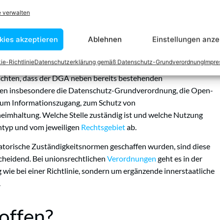
 der DGA relevant. Universitäten, Forschungseinrichtungen und
e verwalten
gang zu hochwertigen Daten angewiesen. Der DGA kann hier
nter sicheren Bedingungen für wissenschaftliche oder
kies akzeptieren
Ablehnen
Einstellungen anze
en. Gleichzeitig müssen hohe Anforderungen an
aulichkeit eingehalten werden.
ie-Richtlinie
Datenschutzerklärung gemäß Datenschutz-Grundverordnung
Impr
achten, dass der DGA neben bereits bestehenden
hlen insbesondere die Datenschutz-Grundverordnung, die Open-
zum Informationszugang, zum Schutz von
eimhaltung. Welche Stelle zuständig ist und welche Nutzung
entyp und vom jeweiligen
Rechtsgebiet
ab.
satorische Zuständigkeitsnormen geschaffen wurden, sind diese
cheidend. Bei unionsrechtlichen
Verordnungen
geht es in der
 wie bei einer Richtlinie, sondern um ergänzende innerstaatliche
.
offen?