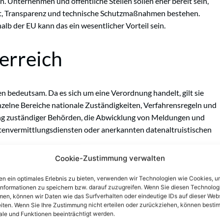
n. Unternehmen und öffentliche Stellen sollen eher bereit sein,
ität, Transparenz und technische Schutzmaßnahmen bestehen.
lb der EU kann das ein wesentlicher Vorteil sein.
erreich
 bedeutsam. Da es sich um eine Verordnung handelt, gilt sie
zelne Bereiche nationale Zuständigkeiten, Verfahrensregeln und
ung zuständiger Behörden, die Abwicklung von Meldungen und
tenvermittlungsdiensten oder anerkannten datenaltruistischen
Cookie-Zustimmung verwalten
ie öffentliche Verwaltung, Forschung, Gesundheitsdaten,
smodelle von Bedeutung. Öffentliche Stellen, die über geschützte
n ein optimales Erlebnis zu bieten, verwenden wir Technologien wie Cookies, 
befassen, ob und unter welchen
Bedingungen
eine
informationen zu speichern bzw. darauf zuzugreifen. Wenn Sie diesen Technolog
en, können wir Daten wie das Surfverhalten oder eindeutige IDs auf dieser Web
srechtliche Vorgaben mit österreichischem Verwaltungsrecht,
iten. Wenn Sie Ihre Zustimmung nicht erteilen oder zurückziehen, können besti
en Sonderregeln zusammenzudenken.
le und Funktionen beeinträchtigt werden.