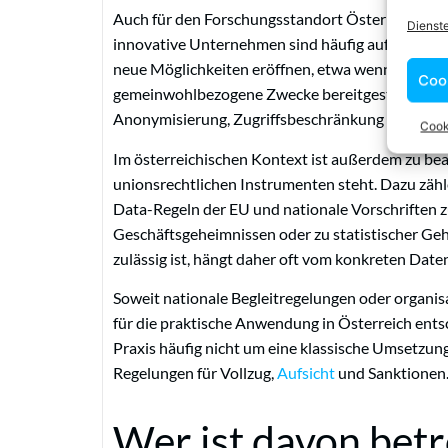
Auch für den Forschungsstandort Österreich ist
Dienst
innovative Unternehmen sind häufig auf den Zu
neue Möglichkeiten eröffnen, etwa wenn Daten u
Coo
gemeinwohlbezogene Zwecke bereitgestellt werd
Anonymisierung, Zugriffsbeschränkung und Vertr
Cook
Im österreichischen Kontext ist außerdem zu be
unionsrechtlichen Instrumenten steht. Dazu zä
Data-Regeln der EU und nationale Vorschriften 
Geschäftsgeheimnissen oder zu statistischer Geh
zulässig ist, hängt daher oft vom konkreten Dat
Soweit nationale Begleitregelungen oder organi
für die praktische Anwendung in Österreich ents
Praxis häufig nicht um eine klassische Umsetzung
Regelungen für Vollzug,
Aufsicht
und Sanktionen
Wer ist davon betr