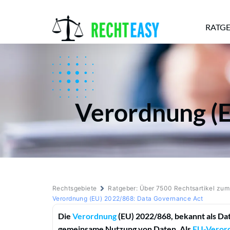
RATG
Alle
Anwälte
Ratgeber
News
Verordnung (
Rechtsgebiete
Ratgeber: Über 7500 Rechtsartikel zu
Verordnung (EU) 2022/868: Data Governance Act
Die
Verordnung
(EU) 2022/868, bekannt als Da
gemeinsame Nutzung von Daten. Als
EU-Veror