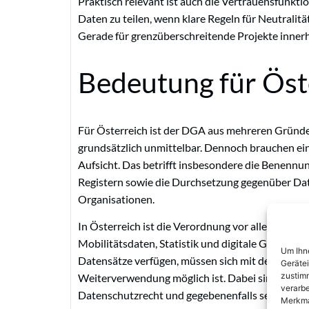
Praktisch relevant ist auch die Vertrauensfunktio
Daten zu teilen, wenn klare Regeln für Neutral
Gerade für grenzüberschreitende Projekte innerha
Bedeutung für Öst
Für Österreich ist der DGA aus mehreren Gründen
grundsätzlich unmittelbar. Dennoch brauchen ein
Aufsicht. Das betrifft insbesondere die Benenn
Registern sowie die Durchsetzung gegenüber Da
Organisationen.
In Österreich ist die Verordnung vor allem für d
Mobilitätsdaten, Statistik und digitale Geschäft
Um Ihne
Datensätze verfügen, müssen sich mit der Frage 
Geräte
zustimm
Weiterverwendung möglich ist. Dabei sind union
verarbe
Datenschutzrecht und gegebenenfalls sektoral
Merkma