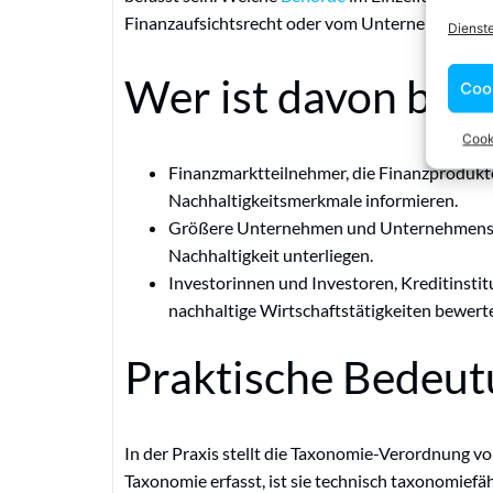
Finanzaufsichtsrecht oder vom Unternehmensber
Dienst
Wer ist davon betr
Coo
Cook
Finanzmarktteilnehmer, die Finanzprodukt
Nachhaltigkeitsmerkmale informieren.
Größere Unternehmen und Unternehmensgru
Nachhaltigkeit unterliegen.
Investorinnen und Investoren, Kreditinstit
nachhaltige Wirtschaftstätigkeiten bewerte
Praktische Bedeu
In der Praxis stellt die Taxonomie-Verordnung vor
Taxonomie erfasst, ist sie technisch taxonomiefäh