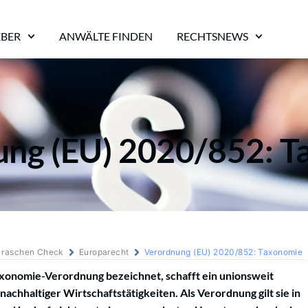
EBER
ANWÄLTE FINDEN
RECHTSNEWS
ng (EU) 2020/852: 
m raschen Check
Europarecht
Verordnung (EU) 2020/852: Taxonomie
axonomie-Verordnung bezeichnet, schafft ein unionsweit
nachhaltiger Wirtschaftstätigkeiten. Als Verordnung gilt sie in