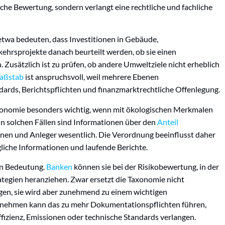
che Bewertung, sondern verlangt eine rechtliche und fachliche
etwa bedeuten, dass Investitionen in Gebäude,
ehrsprojekte danach beurteilt werden, ob sie einen
. Zusätzlich ist zu prüfen, ob andere Umweltziele nicht erheblich
aßstab
ist anspruchsvoll, weil mehrere Ebenen
ards, Berichtspflichten und finanzmarktrechtliche Offenlegung.
axonomie besonders wichtig, wenn mit ökologischen Merkmalen
In solchen Fällen sind Informationen über den
Anteil
nen und Anleger wesentlich. Die Verordnung beeinflusst daher
liche Informationen und laufende Berichte.
an Bedeutung.
Banken
können sie bei der Risikobewertung, in der
tegien heranziehen. Zwar ersetzt die Taxonomie nicht
gen, sie wird aber zunehmend zu einem wichtigen
ernehmen kann das zu mehr Dokumentationspflichten führen,
izienz, Emissionen oder technische Standards verlangen.