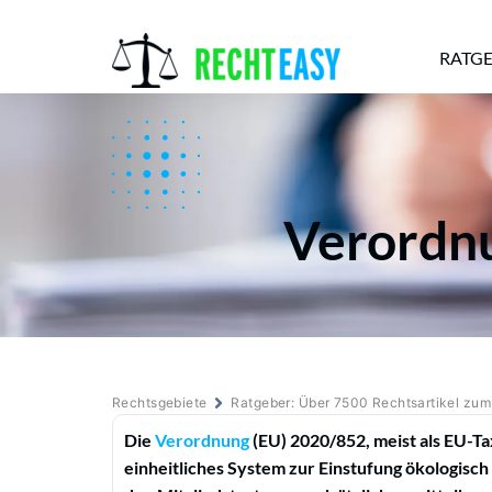
RATG
Alle
Anwälte
Ratgeber
News
Verordnu
Rechtsgebiete
Ratgeber: Über 7500 Rechtsartikel zu
Die
Verordnung
(EU) 2020/852, meist als EU-T
einheitliches System zur Einstufung ökologisch 