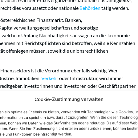
s braucht es in der Praxis ergänzende nationale Zuständigkeits-,
recht dies voraussetzt oder nationale
Behörden
tätig werden.
österreichischen Finanzmarkt. Banken,
apitalverwaltungsgesellschaften und sonstige
n welchem Umfang Nachhaltigkeitsaussagen an die Taxonomie
hmen mit Berichtspflichten sind betroffen, weil sie Kennzahlen
t offenlegen müssen, soweit die unionsrechtlichen
inanzsektors ist die Verordnung ebenfalls wichtig. Wer
ndustrie, Immobilien,
Verkehr
oder Infrastruktur, wird immer
Kreditgeber, Investorinnen und Investoren oder Geschäftspartner
oder Betriebsausgaben taxonomierelevant sind. Damit
Cookie-Zustimmung verwalten
kosten, Wettbewerbsfähigkeit und
n ein optimales Erlebnis zu bieten, verwenden wir Technologien wie Cookies, 
informationen zu speichern bzw. darauf zuzugreifen. Wenn Sie diesen Technolog
cht
eine Rolle. Je nach betroffenem Bereich können insbesondere
en, können wir Daten wie das Surfverhalten oder eindeutige IDs auf dieser Web
tellen mit unionsrechtlichen Offenlegungs- und Kontrollfragen
iten. Wenn Sie Ihre Zustimmung nicht erteilen oder zurückziehen, können besti
le und Funktionen beeinträchtigt werden.
ndig ist, hängt vom jeweiligen Rechtsrahmen ab, etwa vom