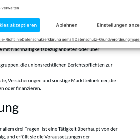
ichtsrecht.
e verwalten
offen?
kies akzeptieren
Ablehnen
Einstellungen anze
ie-Richtlinie
Datenschutzerklärung gemäß Datenschutz-Grundverordnung
Impr
e mit Nachhaltigkeitsbezug anbieten oder über
ppen, die unionsrechtlichen Berichtspflichten zur
ute, Versicherungen und sonstige Marktteilnehmer, die
n oder finanzieren.
tung
 allem drei Fragen: Ist eine Tätigkeit überhaupt von der
ig, und erfüllt sie die Voraussetzungen der