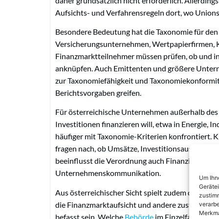
daher grundsätzlich nicht erforderlich. Allerding
Aufsichts- und Verfahrensregeln dort, wo Unions
Besondere Bedeutung hat die Taxonomie für den 
Versicherungsunternehmen, Wertpapierfirmen, K
Finanzmarktteilnehmer müssen prüfen, ob und i
anknüpfen. Auch Emittenten und größere Unterne
zur Taxonomiefähigkeit und Taxonomiekonformitä
Berichtsvorgaben greifen.
Für österreichische Unternehmen außerhalb des F
Investitionen finanzieren will, etwa in Energie, I
häufiger mit Taxonomie-Kriterien konfrontiert. 
fragen nach, ob Umsätze, Investitionsausgaben 
beeinflusst die Verordnung auch Finanzierungs
Unternehmenskommunikation.
Um Ihne
Geräte
Aus österreichischer Sicht spielt zudem die
Aufsi
zustimm
die Finanzmarktaufsicht und andere zuständige S
verarbe
Merkma
befasst sein. Welche
Behörde
im Einzelfall zustä