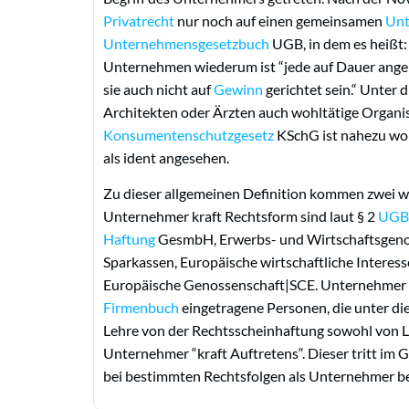
Privatrecht
nur noch auf einen gemeinsamen
Unt
Unternehmensgesetzbuch
UGB, in dem es heißt:
Unternehmen wiederum ist “jede auf Dauer angele
sie auch nicht auf
Gewinn
gerichtet sein.“ Unter 
Architekten oder Ärzten auch wohltätige Organi
Konsumentenschutzgesetz
KSchG ist nahezu wor
als ident angesehen.
Zu dieser allgemeinen Definition kommen zwei w
Unternehmer kraft Rechtsform sind laut § 2
UGB
Haftung
GesmbH, Erwerbs- und Wirtschaftsgenoss
Sparkassen, Europäische wirtschaftliche Interes
Europäische Genossenschaft|SCE. Unternehmer k
Firmenbuch
eingetragene Personen, die unter d
Lehre von der Rechtsscheinhaftung sowohl von Le
Unternehmer “kraft Auftretens“. Dieser tritt im
bei bestimmten Rechtsfolgen als Unternehmer be