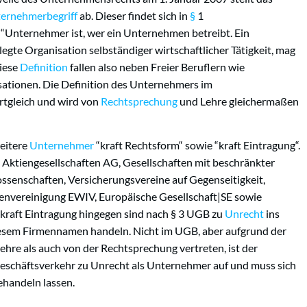
ernehmerbegriff
ab. Dieser findet sich in
§
1
 “Unternehmer ist, wer ein Unternehmen betreibt. Ein
gte Organisation selbständiger wirtschaftlicher Tätigkeit, mag
diese
Definition
fallen also neben Freier Beruflern wie
sationen. Die Definition des Unternehmers im
tgleich und wird von
Rechtsprechung
und Lehre gleichermaßen
eitere
Unternehmer
“kraft Rechtsform“ sowie “kraft Eintragung“.
Aktiengesellschaften AG, Gesellschaften mit beschränkter
enschaften, Versicherungsvereine auf Gegenseitigkeit,
senvereinigung EWIV, Europäische Gesellschaft|SE sowie
raft Eintragung hingegen sind nach § 3 UGB zu
Unrecht
ins
iesem Firmennamen handeln. Nicht im UGB, aber aufgrund der
hre als auch von der Rechtsprechung vertreten, ist der
 Geschäftsverkehr zu Unrecht als Unternehmer auf und muss sich
handeln lassen.