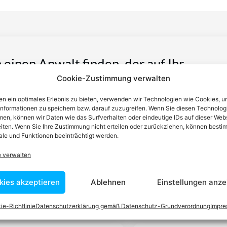
n einen Anwalt finden, der auf Ihr
Cookie-Zustimmung verwalten
blem spezialisiert ist
n ein optimales Erlebnis zu bieten, verwenden wir Technologien wie Cookies, 
informationen zu speichern bzw. darauf zuzugreifen. Wenn Sie diesen Technolog
tin ist dafür da, über Rechtsfragen zu beraten und Klienten vor
en, können wir Daten wie das Surfverhalten oder eindeutige IDs auf dieser Web
iten. Wenn Sie Ihre Zustimmung nicht erteilen oder zurückziehen, können besti
nstleistungen im Bereich der Rechtsberatung zu erbringen und
le und Funktionen beeinträchtigt werden.
Wissen kennt er alle relevanten Herausforderungen dieses Systems
rtraut.
e verwalten
kies akzeptieren
Ablehnen
Einstellungen anze
tEasy-Team -Best Choice der Anwälte in Österreich
ie-Richtlinie
Datenschutzerklärung gemäß Datenschutz-Grundverordnung
Impr