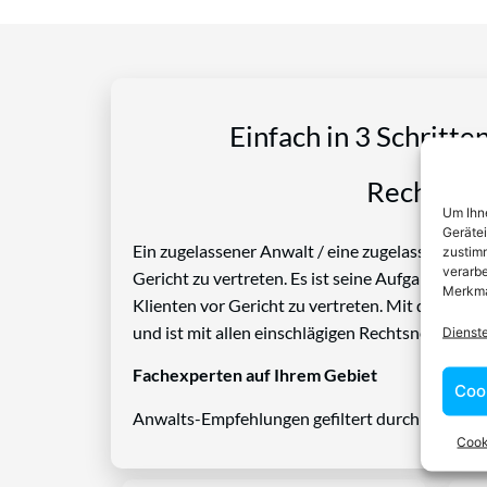
Einfach in 3 Schritte
Rechtspro
Um Ihne
Geräte
Ein zugelassener Anwalt / eine zugelassen Anwäl
zustimm
verarbe
Gericht zu vertreten. Es ist seine Aufgabe, Die
Merkma
Klienten vor Gericht zu vertreten. Mit diesem 
und ist mit allen einschlägigen Rechtsnormen ve
Dienst
Fachexperten auf Ihrem Gebiet
Coo
Anwalts-Empfehlungen gefiltert durch das Rech
Cook