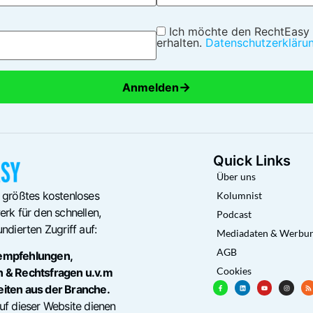
Ich möchte den RechtEasy
erhalten.
Datenschutzerkläru
→
Anmelden
Quick Links
Über uns
 größtes kostenloses
Kolumnist
rk für den schnellen,
Podcast
ndierten Zugriff auf:
Mediadaten & Werbu
AGB
empfehlungen,
Cookies
n & Rechtsfragen u.v.m
eiten aus der Branche.
uf dieser Website dienen