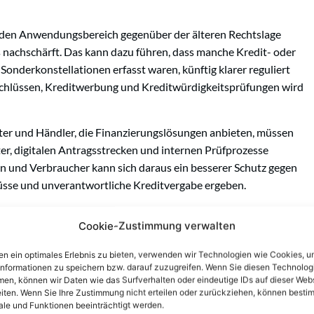
ie den Anwendungsbereich gegenüber der älteren Rechtslage
s nachschärft. Das kann dazu führen, dass manche Kredit- oder
Sonderkonstellationen erfasst waren, künftig klarer reguliert
chlüssen, Kreditwerbung und Kreditwürdigkeitsprüfungen wird
ister und Händler, die Finanzierungslösungen anbieten, müssen
er, digitalen Antragsstrecken und internen Prüfprozesse
n und Verbraucher kann sich daraus ein besserer Schutz gegen
lüsse und unverantwortliche Kreditvergabe ergeben.
die konkrete praktische Rechtslage in Österreich vom nationalen
Cookie-Zustimmung verwalten
nur der Text der Richtlinie selbst, sondern auch die
nenfalls spätere Rechtsprechung. Soweit zum Zeitpunkt der
n ein optimales Erlebnis zu bieten, verwenden wir Technologien wie Cookies, 
hlossen sind, ist mit Vorsicht zwischen unionsrechtlicher
informationen zu speichern bzw. darauf zuzugreifen. Wenn Sie diesen Technolog
en, können wir Daten wie das Surfverhalten oder eindeutige IDs auf dieser Web
er Detailregel zu unterscheiden.
iten. Wenn Sie Ihre Zustimmung nicht erteilen oder zurückziehen, können besti
le und Funktionen beeinträchtigt werden.