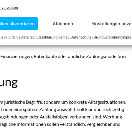
offen?
e verwalten
kies akzeptieren
Ablehnen
Einstellungen anze
nen
Kredit
aufnehmen, eine Finanzierung im Handel nutzen oder
n in
Anspruch
nehmen.
ie-Richtlinie
Datenschutzerklärung gemäß Datenschutz-Grundverordnung
Impr
ber und Kreditvermittler, die Verbraucherkredite anbieten oder
e Finanzierungen, Ratenkäufe oder ähnliche Zahlungsmodelle in
tung
 um juristische Begriffe, sondern um konkrete Alltagssituationen.
t oder eine spätere Zahlung auswählt, soll klar und rechtzeitig
ragsbindungen oder Ausfallsfolgen verbunden sind. Werbung
agliche Informationen sollen verständlich, vergleichbar und