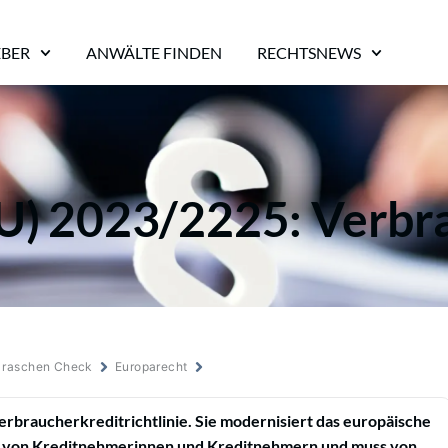
EBER
ANWÄLTE FINDEN
RECHTSNEWS
(EU) 2023/2225: Verbr
m raschen Check
Europarecht
Verbraucherkreditrichtlinie. Sie modernisiert das europäische
von Kreditnehmerinnen und Kreditnehmern und muss von