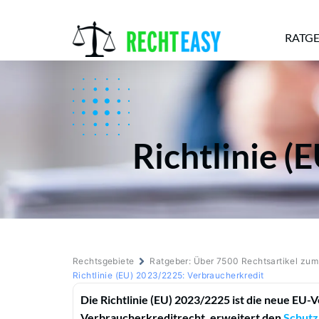
RATG
Alle
Anwälte
Ratgeber
News
Richtlinie 
Rechtsgebiete
Ratgeber: Über 7500 Rechtsartikel zu
Richtlinie (EU) 2023/2225: Verbraucherkredit
Die Richtlinie (EU) 2023/2225 ist die neue EU-
Verbraucherkreditrecht, erweitert den
Schutz