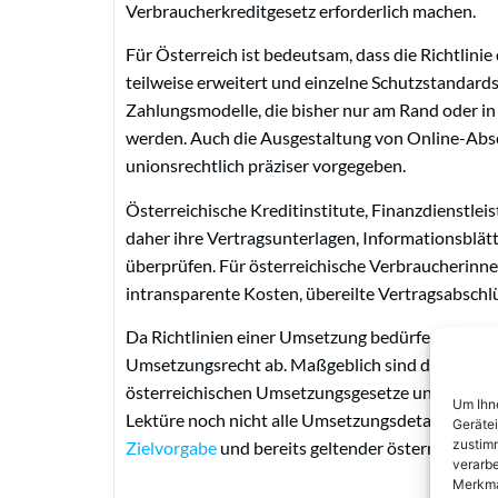
Verbraucherkreditgesetz erforderlich machen.
Für Österreich ist bedeutsam, dass die Richtlin
teilweise erweitert und einzelne Schutzstandard
Zahlungsmodelle, die bisher nur am Rand oder in 
werden. Auch die Ausgestaltung von Online-Abs
unionsrechtlich präziser vorgegeben.
Österreichische Kreditinstitute, Finanzdienstle
daher ihre Vertragsunterlagen, Informationsblätt
überprüfen. Für österreichische Verbraucherinne
intransparente Kosten, übereilte Vertragsabsch
Da Richtlinien einer Umsetzung bedürfen, hängt 
Umsetzungsrecht ab. Maßgeblich sind daher nicht 
österreichischen Umsetzungsgesetze und gegebe
Um Ihne
Lektüre noch nicht alle Umsetzungsdetails abgesc
Geräte
zustimm
Zielvorgabe
und bereits geltender österreichisch
verarbe
Merkma