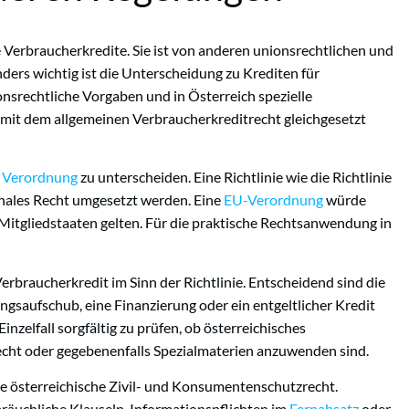
e Verbraucherkredite. Sie ist von anderen unionsrechtlichen und
ers wichtig ist die Unterscheidung zu Krediten für
srechtliche Vorgaben und in Österreich spezielle
mit dem allgemeinen Verbraucherkreditrecht gleichgesetzt
r
Verordnung
zu unterscheiden. Eine Richtlinie wie die Richtlinie
onales Recht umgesetzt werden. Eine
EU-Verordnung
würde
Mitgliedstaaten gelten. Für die praktische Rechtsanwendung in
erbraucherkredit im Sinn der Richtlinie. Entscheidend sind die
gsaufschub, eine Finanzierung oder ein entgeltlicher Kredit
nzelfall sorgfältig zu prüfen, ob österreichisches
echt oder gegebenenfalls Spezialmaterien anzuwenden sind.
amte österreichische Zivil- und Konsumentenschutzrecht.
räuchliche Klauseln, Informationspflichten im
Fernabsatz
oder