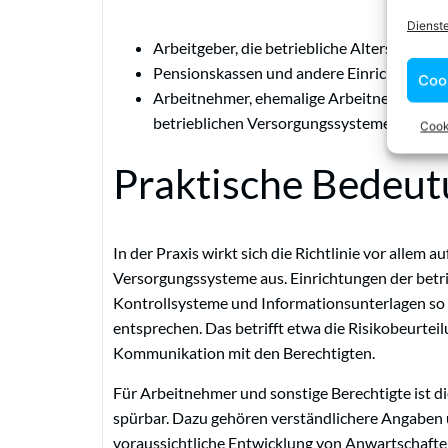
Dienst
Arbeitgeber, die betriebliche Altersversor
Pensionskassen und andere Einrichtungen d
Coo
Arbeitnehmer, ehemalige Arbeitnehmer, A
betrieblichen Versorgungssystemen
Cook
Praktische Bedeu
In der Praxis wirkt sich die Richtlinie vor allem au
Versorgungssysteme aus. Einrichtungen der betri
Kontrollsysteme und Informationsunterlagen so a
entsprechen. Das betrifft etwa die Risikobeurte
Kommunikation mit den Berechtigten.
Für Arbeitnehmer und sonstige Berechtigte ist d
spürbar. Dazu gehören verständlichere Angaben 
voraussichtliche Entwicklung von Anwartschaften