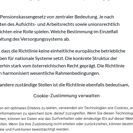
as Pensionskassengesetz von zentraler Bedeutung. Je nach
en des Aufsichts- und Arbeitsrechts sowie unionsrechtlich
chten eine Rolle spielen. Welche Bestimmung im Einzelfall
taltung des Versorgungssystems ab.
 dass die Richtlinie keine einheitliche europäische betriebliche
en für nationale Systeme setzt. Die konkrete Struktur der
erhin stark vom österreichischen Recht geprägt. Die Richtlinie
ern harmonisiert wesentliche Rahmenbedingungen.
ndere zuständige Stellen ist die Richtlinie ebenfalls bedeutsam,
rieblichen Altersversorgung in unionsrechtlich vorgezeichnete
Cookie-Zustimmung verwalten
ammenarbeit mit
Aufsichtsbehörden
anderer Mitgliedstaaten bei
n ein optimales Erlebnis zu bieten, verwenden wir Technologien wie Cookies, 
informationen zu speichern bzw. darauf zuzugreifen. Wenn Sie diesen Technolog
en, können wir Daten wie das Surfverhalten oder eindeutige IDs auf dieser Web
offen?
iten. Wenn Sie Ihre Zustimmung nicht erteilen oder zurückziehen, können besti
le und Funktionen beeinträchtigt werden.