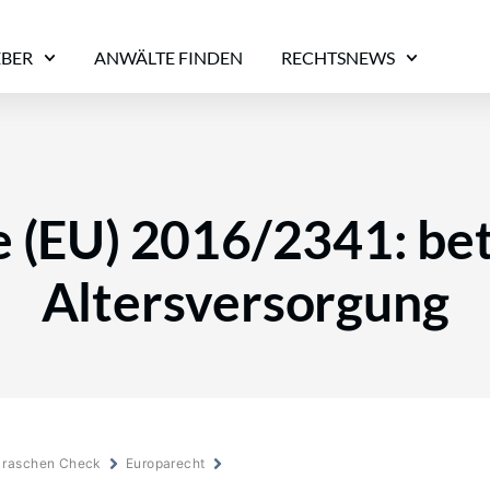
EBER
ANWÄLTE FINDEN
RECHTSNEWS
ie (EU) 2016/2341: bet
Altersversorgung
m raschen Check
Europarecht