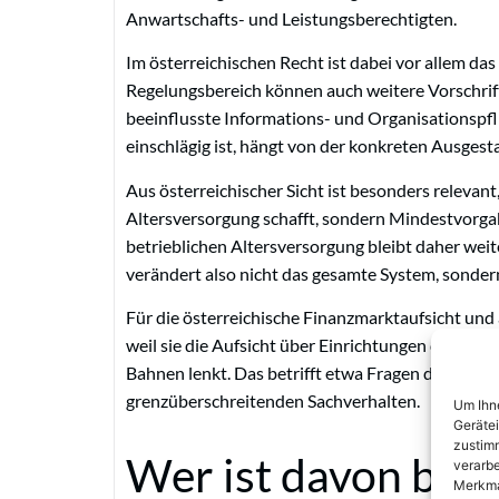
Anwartschafts- und Leistungsberechtigten.
Im österreichischen Recht ist dabei vor allem d
Regelungsbereich können auch weitere Vorschrift
beeinflusste Informations- und Organisationspfli
einschlägig ist, hängt von der konkreten Ausges
Aus österreichischer Sicht ist besonders relevant,
Altersversorgung schafft, sondern Mindestvorgab
betrieblichen Altersversorgung bleibt daher weit
verändert also nicht das gesamte System, sond
Für die österreichische Finanzmarktaufsicht und a
weil sie die Aufsicht über Einrichtungen der bet
Bahnen lenkt. Das betrifft etwa Fragen der Zus
grenzüberschreitenden Sachverhalten.
Um Ihne
Geräte
zustimm
Wer ist davon betr
verarbe
Merkma