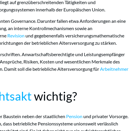
iegt auf grenzüberschreitenden Tätigkeiten und
orgungssystemen innerhalb der Europäischen Union.
annten Governance. Darunter fallen etwa Anforderungen an eine
ng, an interne Kontrollmechanismen sowie an
erne
Revision
und gegebenenfalls versicherungsmathematische
 Einrichtungen der betrieblichen Altersversorgung zu stärken.
rschriften. Anwartschaftsberechtigte und Leistungsempfänger
hre Ansprüche, Risiken, Kosten und wesentlichen Merkmale des
. Damit soll die betriebliche Altersversorgung für
Arbeitnehmer
htsakt
wichtig?
ger Baustein neben der staatlichen
Pension
und privater Vorsorge.
n, dass betriebliche Pensionssysteme unionsweit verlässlich
schützt sind. Sie ist daher nicht nur ein aufsichtsrechtlicher