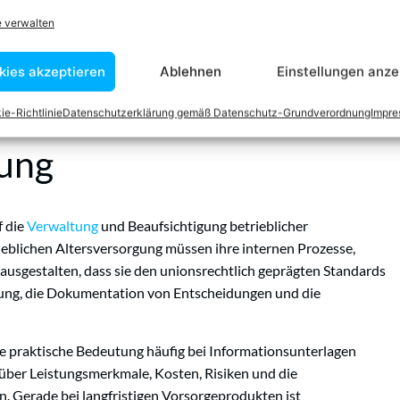
e verwalten
gung für Arbeitnehmer anbieten oder finanzieren
er betrieblichen Altersversorgung sowie ihre Leitungsorgane
kies akzeptieren
Ablehnen
Einstellungen anze
nwartschaftsberechtigte und Pensionsempfänger aus
ie-Richtlinie
Datenschutzerklärung gemäß Datenschutz-Grundverordnung
Impr
tung
f die
Verwaltung
und Beaufsichtigung betrieblicher
eblichen Altersversorgung müssen ihre internen Prozesse,
usgestalten, dass sie den unionsrechtlich geprägten Standards
ilung, die Dokumentation von Entscheidungen und die
ie praktische Bedeutung häufig bei Informationsunterlagen
über Leistungsmerkmale, Kosten, Risiken und die
. Gerade bei langfristigen Vorsorgeprodukten ist