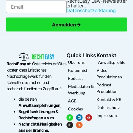
RechtEasy Law-Newsletter
erhalten.
Datenschutzerklärung
→
Anmelden
Quick Links
Kontakt
Über uns
Anwaltsprofile
RechtEasy.at:
Österreichs größtes
kostenloses juristisches
Kolumnist
Video
Nachschlagewerk für den
Produktionen
Podcast
schnellen, einfachen und
Podcast
Mediadaten &
technisch fundierten Zugriff auf:
Produktion
Werbung
die besten
Kontakt & PR
AGB
Anwaltsempfehlungen,
Datenschutz
Cookies
Begriffserklärungen &
Impressum
Rechtsfragen u.v.m
Nachricht & Neuigkeiten
aus der Branche.