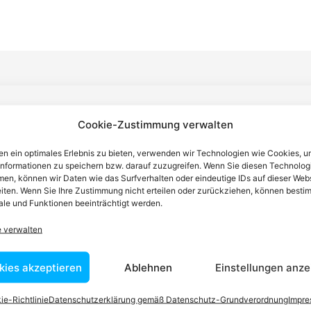
n einen Anwalt finden, der auf Ihr
Cookie-Zustimmung verwalten
blem spezialisiert ist
n ein optimales Erlebnis zu bieten, verwenden wir Technologien wie Cookies, 
informationen zu speichern bzw. darauf zuzugreifen. Wenn Sie diesen Technolog
en, können wir Daten wie das Surfverhalten oder eindeutige IDs auf dieser Web
iten. Wenn Sie Ihre Zustimmung nicht erteilen oder zurückziehen, können besti
tin ist dafür da, über Rechtsfragen zu beraten und Klienten vor
le und Funktionen beeinträchtigt werden.
nstleistungen im Bereich der Rechtsberatung zu erbringen und
Wissen kennt er alle relevanten Herausforderungen dieses Systems
e verwalten
rtraut.
kies akzeptieren
Ablehnen
Einstellungen anze
ie-Richtlinie
Datenschutzerklärung gemäß Datenschutz-Grundverordnung
Impr
tEasy-Team -Best Choice der Anwälte in Österreich