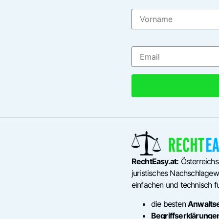
RechtEasy.at:
Österreichs
juristisches Nachschlagewe
einfachen und technisch fu
die besten
Anwalts
Begriffserklärunge