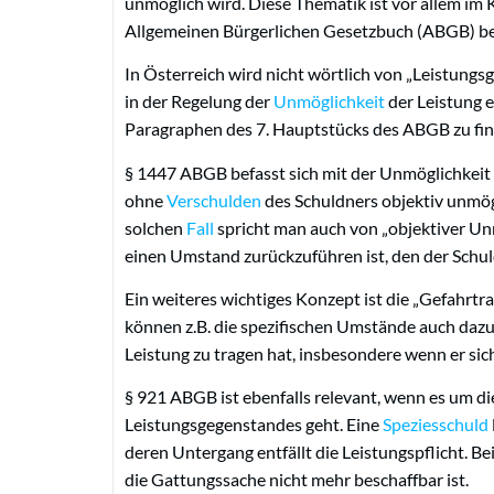
unmöglich wird. Diese Thematik ist vor allem im
Allgemeinen Bürgerlichen Gesetzbuch (ABGB) be
In Österreich wird nicht wörtlich von „Leistungs
in der Regelung der
Unmöglichkeit
der Leistung 
Paragraphen des 7. Hauptstücks des ABGB zu fin
§ 1447 ABGB befasst sich mit der Unmöglichkeit d
ohne
Verschulden
des Schuldners objektiv unmögl
solchen
Fall
spricht man auch von „objektiver Unm
einen Umstand zurückzuführen ist, den der Schul
Ein weiteres wichtiges Konzept ist die „Gefahrt
können z.B. die spezifischen Umstände auch dazu
Leistung zu tragen hat, insbesondere wenn er sic
§ 921 ABGB ist ebenfalls relevant, wenn es um d
Leistungsgegenstandes geht. Eine
Speziesschuld
deren Untergang entfällt die Leistungspflicht. Be
die Gattungssache nicht mehr beschaffbar ist.