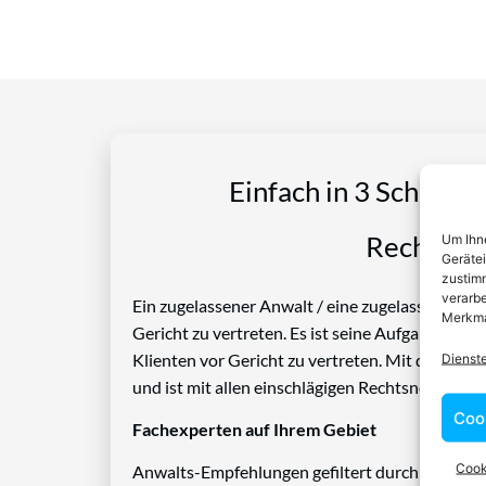
Einfach in 3 Schritte
Rechtspro
Um Ihne
Geräte
zustimm
verarbe
Ein zugelassener Anwalt / eine zugelassen Anwäl
Merkma
Gericht zu vertreten. Es ist seine Aufgabe, Die
Klienten vor Gericht zu vertreten. Mit diesem 
Dienst
und ist mit allen einschlägigen Rechtsnormen ve
Coo
Fachexperten auf Ihrem Gebiet
Cook
Anwalts-Empfehlungen gefiltert durch das Rech