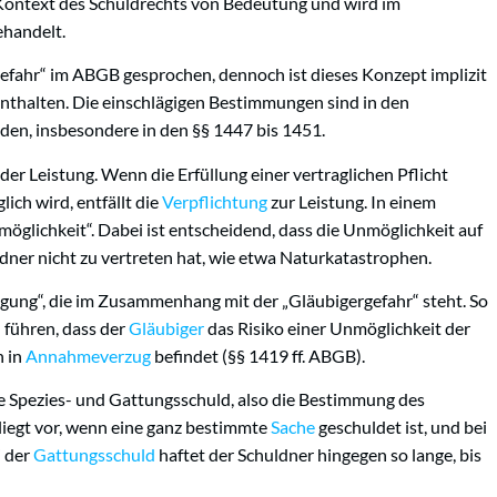
 Kontext des Schuldrechts von Bedeutung und wird im
handelt.
gefahr“ im ABGB gesprochen, dennoch ist dieses Konzept implizit
enthalten. Die einschlägigen Bestimmungen sind in den
den, insbesondere in den §§ 1447 bis 1451.
er Leistung. Wenn die Erfüllung einer vertraglichen Pflicht
ich wird, entfällt die
Verpflichtung
zur Leistung. In einem
öglichkeit“. Dabei ist entscheidend, dass die Unmöglichkeit auf
dner nicht zu vertreten hat, wie etwa Naturkatastrophen.
ragung“, die im Zusammenhang mit der „Gläubigergefahr“ steht. So
 führen, dass der
Gläubiger
das Risiko einer Unmöglichkeit der
h in
Annahmeverzug
befindet (§§ 1419 ff. ABGB).
ie Spezies- und Gattungsschuld, also die Bestimmung des
liegt vor, wenn eine ganz bestimmte
Sache
geschuldet ist, und bei
i der
Gattungsschuld
haftet der Schuldner hingegen so lange, bis