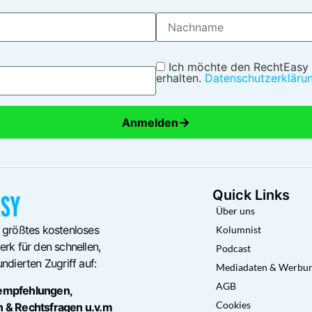
Ich möchte den RechtEasy
erhalten.
Datenschutzerkläru
→
Anmelden
Quick Links
Über uns
 größtes kostenloses
Kolumnist
rk für den schnellen,
Podcast
ndierten Zugriff auf:
Mediadaten & Werbu
AGB
empfehlungen,
Cookies
n & Rechtsfragen u.v.m