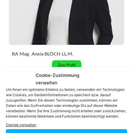
RA
Mag.
Anela BLÖCH
LL.M.
Zum Profil
Cookie-Zustimmung
verwalten
Podcast
Um Ihnen ein optimales Erlebnis zu bieten, verwenden wir Technologien
wie Cookies, um Geräteinformationen zu speichern bzw. darauf
zuzugreifen. Wenn Sie diesen Technologien zustimmen, können wir
Daten wie das Surfverhalten oder eindeutige IDs auf dieser Website
verarbeiten. Wenn Sie Ihre Zustimmung nicht erteilen oder zurückziehen,
können bestimmte Merkmale und Funktionen beeinträchtigt werden.
Video-Podcast #69 Katharina Echerer – Verlagsleitung
Recht, Wirtschaft, Steuern facultas Verlag
Dienste verwalten