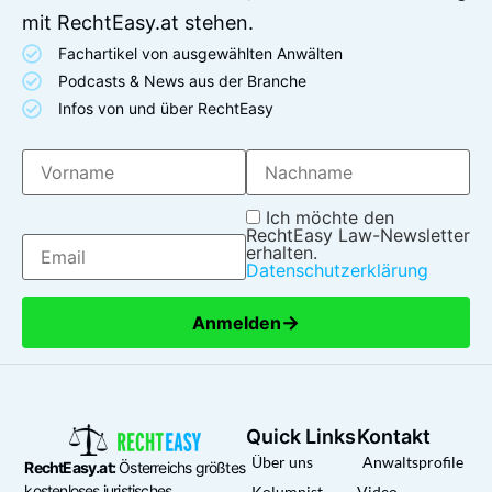
mit RechtEasy.at stehen.
Fachartikel von ausgewählten Anwälten
Podcasts & News aus der Branche
Infos von und über RechtEasy
Ich möchte den
RechtEasy Law-Newsletter
erhalten.
Datenschutzerklärung
→
Anmelden
Quick Links
Kontakt
Über uns
Anwaltsprofile
RechtEasy.at:
Österreichs größtes
kostenloses juristisches
Kolumnist
Video