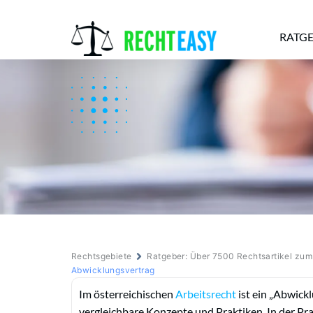
RATG
Alle
Anwälte
Ratgeber
News
Rechtsgebiete
Ratgeber: Über 7500 Rechtsartikel zu
Abwicklungsvertrag
Im österreichischen
Arbeitsrecht
ist ein „Abwickl
vergleichbare Konzepte und Praktiken. In der Pr