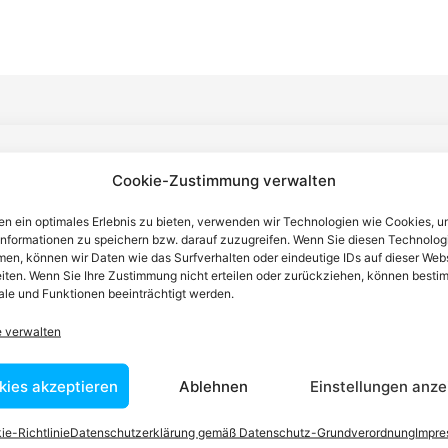
n einen Anwalt finden, der auf Ihr
Cookie-Zustimmung verwalten
n ein optimales Erlebnis zu bieten, verwenden wir Technologien wie Cookies, 
blem spezialisiert ist
informationen zu speichern bzw. darauf zuzugreifen. Wenn Sie diesen Technolog
en, können wir Daten wie das Surfverhalten oder eindeutige IDs auf dieser Web
iten. Wenn Sie Ihre Zustimmung nicht erteilen oder zurückziehen, können besti
tin ist dafür da, über Rechtsfragen zu beraten und Klienten vor
le und Funktionen beeinträchtigt werden.
nstleistungen im Bereich der Rechtsberatung zu erbringen und
e verwalten
Wissen kennt er alle relevanten Herausforderungen dieses Systems
rtraut.
kies akzeptieren
Ablehnen
Einstellungen anze
ie-Richtlinie
Datenschutzerklärung gemäß Datenschutz-Grundverordnung
Impr
tEasy-Team -Best Choice der Anwälte in Österreich