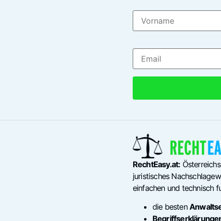
RechtEasy.at:
Österreichs
juristisches Nachschlagewe
einfachen und technisch fu
die besten
Anwalts
Begriffserklärunge