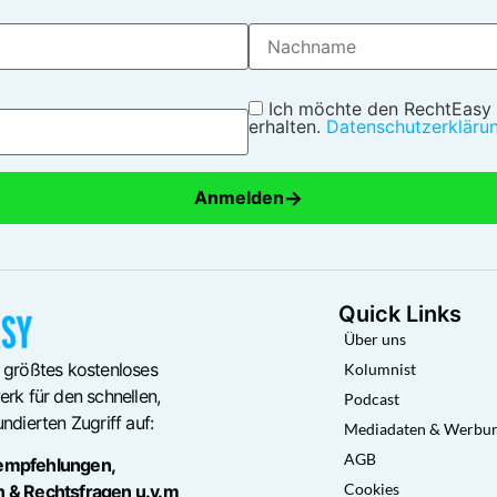
Ich möchte den RechtEasy
erhalten.
Datenschutzerkläru
→
Anmelden
Quick Links
Über uns
 größtes kostenloses
Kolumnist
rk für den schnellen,
Podcast
ndierten Zugriff auf:
Mediadaten & Werbu
AGB
empfehlungen,
Cookies
n & Rechtsfragen u.v.m