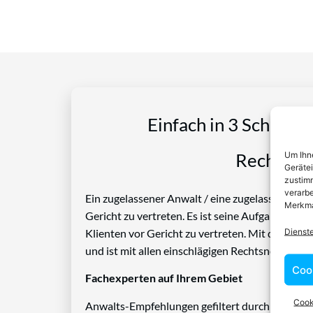
Einfach in 3 Schritte
Um Ihne
Rechtspro
Geräte
zustimm
verarbe
Ein zugelassener Anwalt / eine zugelassen Anwäl
Merkma
Gericht zu vertreten. Es ist seine Aufgabe, Die
Dienst
Klienten vor Gericht zu vertreten. Mit diesem 
und ist mit allen einschlägigen Rechtsnormen ve
Coo
Fachexperten auf Ihrem Gebiet
Cook
Anwalts-Empfehlungen gefiltert durch das Rech