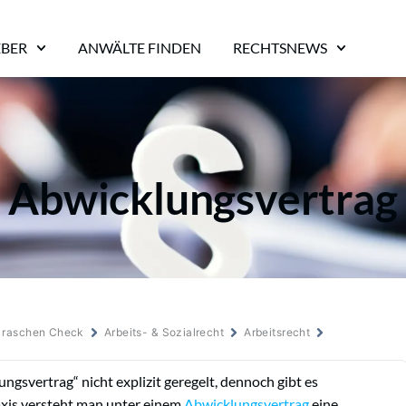
EBER
ANWÄLTE FINDEN
RECHTSNEWS
Abwicklungsvertrag
m raschen Check
Arbeits- & Sozialrecht
Arbeitsrecht
ungsvertrag“ nicht explizit geregelt, dennoch gibt es
axis versteht man unter einem
Abwicklungsvertrag
eine