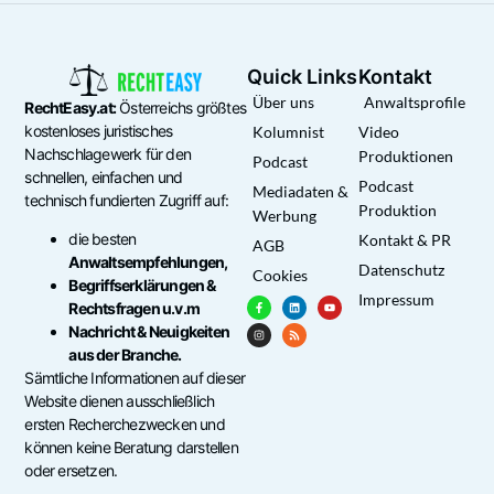
Quick Links
Kontakt
Über uns
Anwaltsprofile
RechtEasy.at:
Österreichs größtes
kostenloses juristisches
Kolumnist
Video
Nachschlagewerk für den
Produktionen
Podcast
schnellen, einfachen und
Podcast
Mediadaten &
technisch fundierten Zugriff auf:
Produktion
Werbung
die besten
Kontakt & PR
AGB
Anwaltsempfehlungen,
Datenschutz
Cookies
Begriffserklärungen &
Impressum
Rechtsfragen u.v.m
Nachricht & Neuigkeiten
aus der Branche.
Sämtliche Informationen auf dieser
Website dienen ausschließlich
ersten Recherchezwecken und
können keine Beratung darstellen
oder ersetzen.