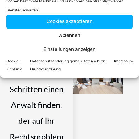
können bestimmte Merkmale und Funktionen beeinträchtigt werden.
Dienste verwalten
Cookies akzeptieren
Video-Podcast #69 Katharina Echerer – Verlagsleitung
Recht, Wirtschaft, Steuern facultas Verlag
Ablehnen
Einstellungen anzeigen
Cookie-
Datenschutzerklärung gemäß Datenschutz-
Impressum
Richtlinie
Grundverordnung
Einfach in 3
Schritten einen
Anwalt finden,
der auf Ihr
Rechtsproblem