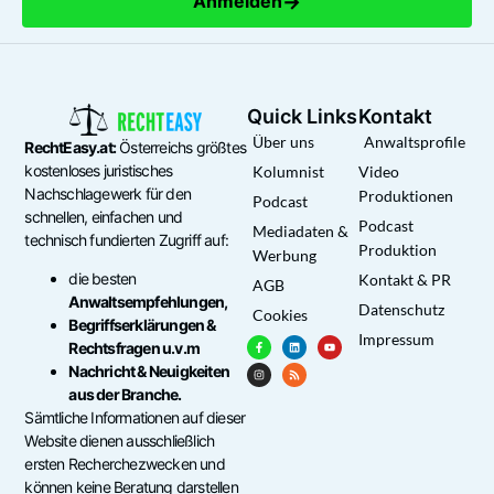
→
Anmelden
Quick Links
Kontakt
Über uns
Anwaltsprofile
RechtEasy.at:
Österreichs größtes
kostenloses juristisches
Kolumnist
Video
Nachschlagewerk für den
Produktionen
Podcast
schnellen, einfachen und
Podcast
Mediadaten &
technisch fundierten Zugriff auf:
Produktion
Werbung
die besten
Kontakt & PR
AGB
Anwaltsempfehlungen,
Datenschutz
Cookies
Begriffserklärungen &
Impressum
Rechtsfragen u.v.m
Nachricht & Neuigkeiten
aus der Branche.
Sämtliche Informationen auf dieser
Website dienen ausschließlich
ersten Recherchezwecken und
können keine Beratung darstellen