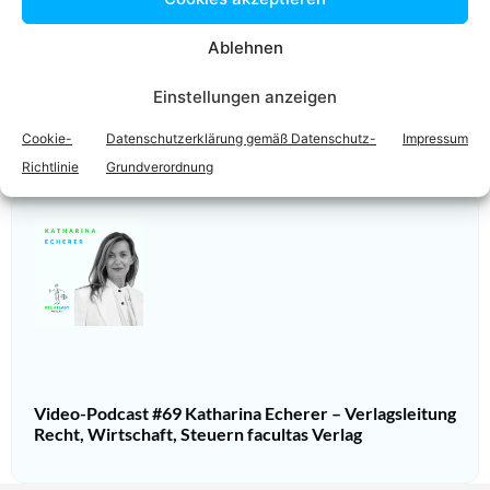
Ablehnen
RA
Mag.
Berthold Hofbauer
Einstellungen anzeigen
Zum Profil
Cookie-
Datenschutzerklärung gemäß Datenschutz-
Impressum
Richtlinie
Grundverordnung
Podcast
Video-Podcast #69 Katharina Echerer – Verlagsleitung
Recht, Wirtschaft, Steuern facultas Verlag