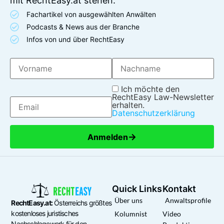
mit RechtEasy.at stehen.
Fachartikel von ausgewählten Anwälten
Podcasts & News aus der Branche
Infos von und über RechtEasy
Ich möchte den
RechtEasy Law-Newsletter
erhalten.
Datenschutzerklärung
→
Anmelden
Quick Links
Kontakt
Über uns
Anwaltsprofile
RechtEasy.at:
Österreichs größtes
kostenloses juristisches
Kolumnist
Video
Nachschlagewerk für den