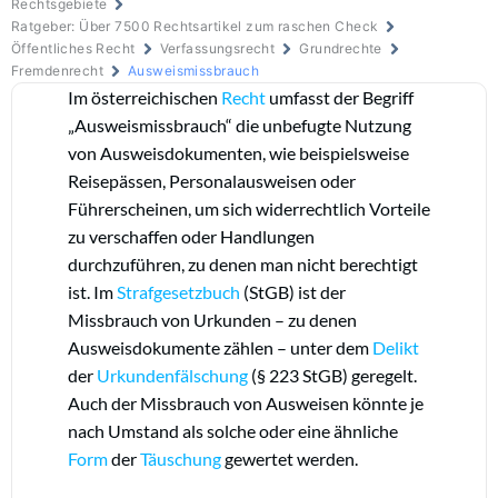
Rechtsgebiete
Ratgeber: Über 7500 Rechtsartikel zum raschen Check
Öffentliches Recht
Verfassungsrecht
Grundrechte
Fremdenrecht‎
Ausweismissbrauch
Im österreichischen
Recht
umfasst der Begriff
„Ausweismissbrauch“ die unbefugte Nutzung
von Ausweisdokumenten, wie beispielsweise
Reisepässen, Personalausweisen oder
Führerscheinen, um sich widerrechtlich Vorteile
zu verschaffen oder Handlungen
durchzuführen, zu denen man nicht berechtigt
ist. Im
Strafgesetzbuch
(StGB) ist der
Missbrauch von Urkunden – zu denen
Ausweisdokumente zählen – unter dem
Delikt
der
Urkundenfälschung
(§ 223 StGB) geregelt.
Auch der Missbrauch von Ausweisen könnte je
nach Umstand als solche oder eine ähnliche
Form
der
Täuschung
gewertet werden.