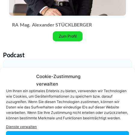
RA
Mag.
Alexander STÜCKLBERGER
Zum Profil
Podcast
Cookie-Zustimmung
verwalten
Um Ihnen ein optimales Erlebnis zu bieten, verwenden wir Technologien
wie Cookies, um Geräteinformationen zu speichern bzw. darauf
zuzugreifen. Wenn Sie diesen Technologien zustimmen, können wir
Daten wie das Surfverhalten oder eindeutige IDs auf dieser Website
verarbeiten. Wenn Sie Ihre Zustimmung nicht erteilen oder zurückziehen,
können bestimmte Merkmale und Funktionen beeinträchtigt werden.
Video-Podcast #69 Katharina Echerer – Verlagsleitung
Recht, Wirtschaft, Steuern facultas Verlag
Dienste verwalten