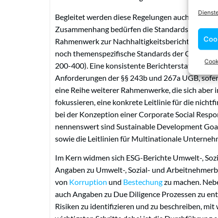
Dienst
Begleitet werden diese Regelungen auch von int
Zusammenhang bedürfen die Standards der Global
Coo
Rahmenwerk zur Nachhaltigkeitsberichterstattun
noch themenspezifische Standards der Global Rep
Cook
200-400). Eine konsistente Berichterstattung nac
Anforderungen der §§ 243b und 267a UGB, sofern
eine Reihe weiterer Rahmenwerke, die sich aber
fokussieren, eine konkrete Leitlinie für die nichtf
bei der Konzeption einer Corporate Social Respo
nennenswert sind Sustainable Development Goal
sowie die Leitlinien für Multinationale Unterne
Im Kern widmen sich ESG-Berichte Umwelt-, So
Angaben zu Umwelt-, Sozial- und Arbeitnehmerb
von
Korruption
und
Bestechung
zu machen. Nebe
auch Angaben zu Due Diligence Prozessen zu enth
Risiken zu identifizieren und zu beschreiben, m