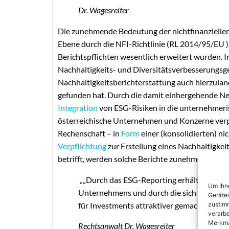
Dr. Wagesreiter
Die zunehmende Bedeutung der nichtfinanziellen 
Ebene durch die NFI-Richtlinie (RL 2014/95/EU ) 
Berichtspflichten wesentlich erweitert wurden. 
Nachhaltigkeits- und Diversitätsverbesserungsge
Nachhaltigkeitsberichterstattung auch hierzulan
gefunden hat. Durch die damit einhergehende N
Integration
von ESG-Risiken in die unternehmeri
österreichische Unternehmen und Konzerne verpfl
Rechenschaft – in
Form
einer (konsolidierten) ni
Verpflichtung
zur Erstellung eines Nachhaltigke
betrifft, werden solche Berichte zunehmend auc
„Durch das ESG-Reporting erhält man ein
Um Ihne
Unternehmens und durch die sich daraus 
Geräte
zustimm
für Investments attraktiver gemacht werde
verarbe
Merkma
Rechtsanwalt Dr. Wagesreiter