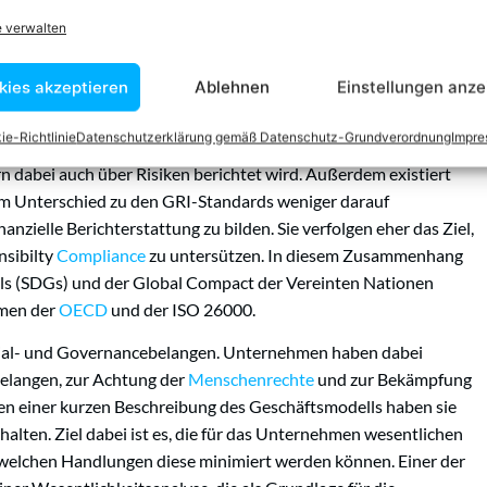
e verwalten
ernationalen Rechtsakten. Besonderer Erwähnung in diesem
 Reporting Initiative (GRI), das am meisten angewandte
kies akzeptieren
Ablehnen
Einstellungen anze
g. Neben den universellen Standards (GRI 100) finden sich auch
orting Initiative für Ökonomie, Ökologie und Soziales (GRI
ie-Richtlinie
Datenschutzerklärung gemäß Datenschutz-Grundverordnung
Impr
h den GRI-Standards erfüllt daher auch die gesetzlichen
 dabei auch über Risiken berichtet wird. Außerdem existiert
 im Unterschied zu den GRI-Standards weniger darauf
inanzielle Berichterstattung zu bilden. Sie verfolgen eher das Ziel,
nsibilty
Compliance
zu untersützen. In diesem Zusammenhang
s (SDGs) und der Global Compact der Vereinten Nationen
hmen der
OECD
und der ISO 26000.
zial- und Governancebelangen. Unternehmen haben dabei
elangen, zur Achtung der
Menschenrechte
und zur Bekämpfung
n einer kurzen Beschreibung des Geschäftsmodells haben sie
alten. Ziel dabei ist es, die für das Unternehmen wesentlichen
it welchen Handlungen diese minimiert werden können. Einer der