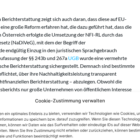
Berichterstattung zeigt sich auch daran, dass diese auf EU-
eine große Reform erfahren hat, die dazu geführt hat, dass die
In Österreich erfolgte die Umsetzung der NFI-RL durch das
setz (NaDiVeG), mit dem der Begriff der
de endgültig Einzug in den juristischen Sprachgebrauch
eufassung der §§ 243b und 267a
UGB
wurde eine vermehrte
sche Berichterstattung sichergestellt. Demnach sind bestimmte
ichtet, über ihre Nachhaltigkeitsleistung transparent
chtfinanziellen Berichterstattung – abzulegen. Obwohl die
itsberichts nur große Unternehmen von öffentlichem Interesse
h für andere Unternehmen relevant.
Cookie-Zustimmung verwalten
e Bestandsaufnahme zur Nachhaltigkeit des
n ein optimales Erlebnis zu bieten, verwenden wir Technologien wie Cookies, 
ergebenden Verbesserungen kann ein Unternehmen auch
informationen zu speichern bzw. darauf zuzugreifen. Wenn Sie diesen Technolog
en, können wir Daten wie das Surfverhalten oder eindeutige IDs auf dieser Web
n.“
iten. Wenn Sie Ihre Zustimmung nicht erteilen oder zurückziehen, können besti
le und Funktionen beeinträchtigt werden.