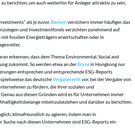
u berichten, um auch weiterhin für Anleger attraktiv zu sein,
vestments“ als je zuvor,
Banken
versichern immer häufiger, das
anzulegen und Investmentfonds verzichten zunehmend auf
mit fossilen Energieträgern erwirtschaften oder in
gesreiter.
 daran erkennen, dass dem Thema Environmental, Social and
ung zukommt. So werden etwa an der
Börse
in Hongkong nur
derungen entsprechen und entsprechende ESG-Reports
eispielsweise das deutsche
Vergaberecht
vor, bei der Vergabe von
ternehmen zu fördern, die ihrer sozialen und
enau aus diesen Gründen wird es für Unternehmen immer
chhaltigkeitsbelange miteinzubeziehen und darüber zu berichten.
glich, klimafreundlich zu agieren, indem man in
der Suche nach diesen Unternehmen sind ESG-Reports ein