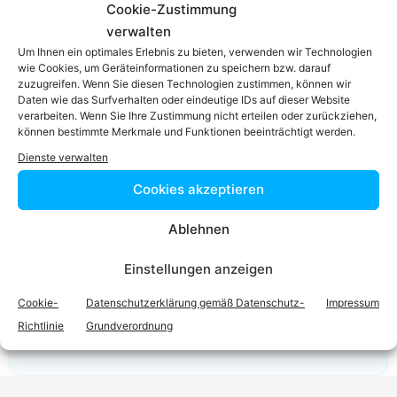
Cookie-Zustimmung
verwalten
RA
Mag.
Manuel MOFIDIAN
Um Ihnen ein optimales Erlebnis zu bieten, verwenden wir Technologien
wie Cookies, um Geräteinformationen zu speichern bzw. darauf
Zum Profil
zuzugreifen. Wenn Sie diesen Technologien zustimmen, können wir
Daten wie das Surfverhalten oder eindeutige IDs auf dieser Website
verarbeiten. Wenn Sie Ihre Zustimmung nicht erteilen oder zurückziehen,
Podcast
können bestimmte Merkmale und Funktionen beeinträchtigt werden.
Dienste verwalten
Cookies akzeptieren
Ablehnen
Einstellungen anzeigen
Cookie-
Datenschutzerklärung gemäß Datenschutz-
Impressum
Video-Podcast #69 Katharina Echerer – Verlagsleitung
Richtlinie
Grundverordnung
Recht, Wirtschaft, Steuern facultas Verlag