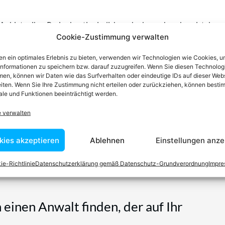
Anbieter ihre Preise kontinuierlich nach oben schrauben, ist das
Cookie-Zustimmung verwalten
rme Preisanpassungsklauseln zu achten“, kommentiert Dr.
Schrankenlosen Preiserhöhungen schiebt das
Gericht
– zurecht –
n ein optimales Erlebnis zu bieten, verwenden wir Technologien wie Cookies, 
informationen zu speichern bzw. darauf zuzugreifen. Wenn Sie diesen Technolog
en, können wir Daten wie das Surfverhalten oder eindeutige IDs auf dieser Web
verbraucherrecht.at/DAZN112024
.
iten. Wenn Sie Ihre Zustimmung nicht erteilen oder zurückziehen, können besti
le und Funktionen beeinträchtigt werden.
e verwalten
kies akzeptieren
Ablehnen
Einstellungen anze
ie-Richtlinie
Datenschutzerklärung gemäß Datenschutz-Grundverordnung
Impr
n einen Anwalt finden, der auf Ihr