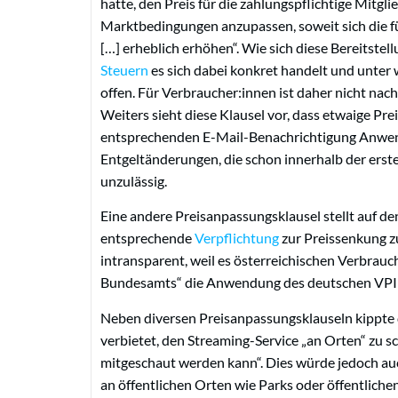
hatte, den Preis für die zahlungspflichtige Mitgl
Marktbedingungen anzupassen, soweit sich die fü
[…] erheblich erhöhen“. Wie sich diese Bereitst
Steuern
es sich dabei konkret handelt und unter 
offen. Für Verbraucher:innen ist daher nicht nac
Weiters sieht diese Klausel vor, dass etwaige P
entsprechenden E-Mail-Benachrichtigung Anwen
Entgeltänderungen, die schon innerhalb der erst
unzulässig.
Eine andere Preisanpassungsklausel stellt auf d
entsprechende
Verpflichtung
zur Preissenkung zu
intransparent, weil es österreichischen Verbrauch
Bundesamts“ die Anwendung des deutschen VPI 
Neben diversen Preisanpassungsklauseln kippte
verbietet, den Streaming-Service „an Orten“ zu s
mitgeschaut werden kann“. Dies würde jedoch au
an öffentlichen Orten wie Parks oder öffentliche