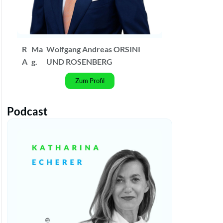
R
Ma
Wolfgang Andreas ORSINI
A
g.
UND ROSENBERG
Zum Profil
Podcast