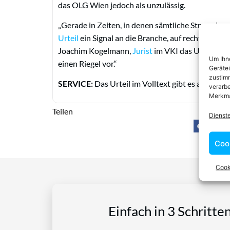
das OLG Wien jedoch als unzulässig.
„Gerade in Zeiten, in denen sämtliche Streaming-
Urteil
ein Signal an die Branche, auf rechtskonfo
Joachim Kogelmann,
Jurist
im VKI das Urteil. „
Um Ihne
einen Riegel vor.“
Geräte
zustimm
SERVICE:
Das Urteil im Volltext gibt es auf
www.
verarbe
Merkma
Teilen
Dienst
Coo
Cook
Einfach in 3 Schritte