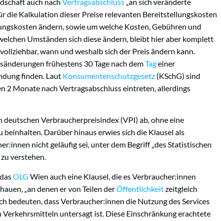
iedschaft auch nach
Vertragsabschluss
„an sich veränderte
r die Kalkulation dieser Preise relevanten Bereitstellungskosten
ellungskosten ändern, sowie um welche Kosten, Gebühren und
welchen Umständen sich diese ändern, bleibt hier aber komplett
hvollziehbar, wann und weshalb sich der Preis ändern kann.
reisänderungen frühestens 30 Tage nach dem
Tag
einer
dung finden. Laut
Konsumentenschutzgesetz
(KSchG) sind
en 2 Monate nach Vertragsabschluss eintreten, allerdings
en deutschen Verbraucherpreisindex (VPI) ab, ohne eine
 beinhalten. Darüber hinaus erwies sich die Klausel als
er:innen nicht geläufig sei, unter dem Begriff „des Statistischen
zu verstehen.
 das
OLG
Wien auch eine Klausel, die es Verbraucher:innen
chauen, „an denen er von Teilen der
Öffentlichkeit
zeitgleich
ch bedeuten, dass Verbraucher:innen die Nutzung des Services
n Verkehrsmitteln untersagt ist. Diese Einschränkung erachtete