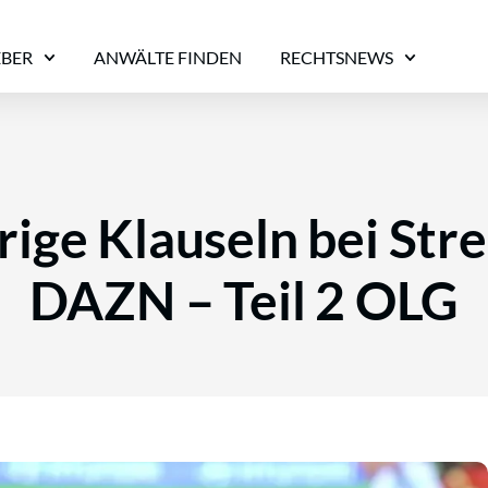
EBER
ANWÄLTE FINDEN
RECHTSNEWS
rige Klauseln bei Str
DAZN – Teil 2 OLG