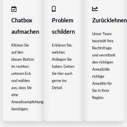
Chatbox
Problem
Zurücklehne
aufmachen
schildern
Unser Team
beurteilt Ihre
Klicken Sie
Erklären Sie,
Rechtsfrage
auf den
welches
und vermittelt
blauen Button
Anliegen Sie
den richtigen
im rechten
haben. Gehen
Anwalt/die
unteren Eck
Sie hier auch
richtige
und wählen
gerne ins
Anwältin für
aus, dass Sie
Detail.
Sie in Ihrer
eine
Region.
Anwaltsempfehlung
benötigen.