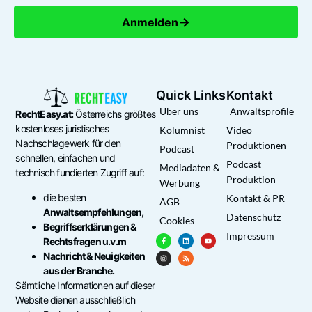
→
Anmelden
Quick Links
Kontakt
Über uns
Anwaltsprofile
RechtEasy.at:
Österreichs größtes
kostenloses juristisches
Kolumnist
Video
Nachschlagewerk für den
Produktionen
Podcast
schnellen, einfachen und
Podcast
Mediadaten &
technisch fundierten Zugriff auf:
Produktion
Werbung
die besten
Kontakt & PR
AGB
Anwaltsempfehlungen,
Datenschutz
Cookies
Begriffserklärungen &
Impressum
Rechtsfragen u.v.m
Nachricht & Neuigkeiten
aus der Branche.
Sämtliche Informationen auf dieser
Website dienen ausschließlich