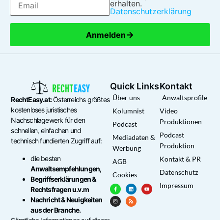
erhalten.
Datenschutzerklärung
→
Anmelden
Quick Links
Kontakt
Über uns
Anwaltsprofile
RechtEasy.at:
Österreichs größtes
kostenloses juristisches
Kolumnist
Video
Nachschlagewerk für den
Produktionen
Podcast
schnellen, einfachen und
Podcast
Mediadaten &
technisch fundierten Zugriff auf:
Produktion
Werbung
die besten
Kontakt & PR
AGB
Anwaltsempfehlungen,
Datenschutz
Cookies
Begriffserklärungen &
Impressum
Rechtsfragen u.v.m
Nachricht & Neuigkeiten
aus der Branche.