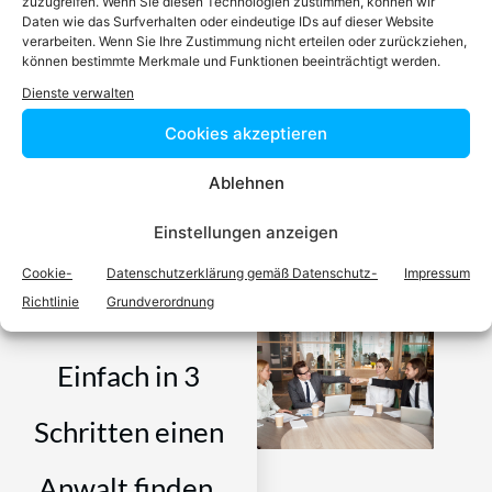
zuzugreifen. Wenn Sie diesen Technologien zustimmen, können wir
Daten wie das Surfverhalten oder eindeutige IDs auf dieser Website
verarbeiten. Wenn Sie Ihre Zustimmung nicht erteilen oder zurückziehen,
Podcast
können bestimmte Merkmale und Funktionen beeinträchtigt werden.
Dienste verwalten
Cookies akzeptieren
Ablehnen
Video-Podcast #69 Katharina Echerer – Verlagsleitung
Recht, Wirtschaft, Steuern facultas Verlag
Einstellungen anzeigen
Cookie-
Datenschutzerklärung gemäß Datenschutz-
Impressum
Richtlinie
Grundverordnung
Einfach in 3
Schritten einen
Anwalt finden,