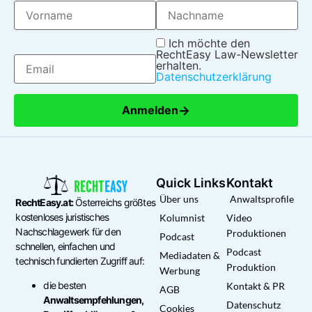
Ich möchte den
RechtEasy Law-Newsletter
erhalten.
Datenschutzerklärung
→
Anmelden
Quick Links
Kontakt
Über uns
Anwaltsprofile
RechtEasy.at:
Österreichs größtes
kostenloses juristisches
Kolumnist
Video
Nachschlagewerk für den
Produktionen
Podcast
schnellen, einfachen und
Podcast
Mediadaten &
technisch fundierten Zugriff auf:
Produktion
Werbung
die besten
Kontakt & PR
AGB
Anwaltsempfehlungen,
Datenschutz
Cookies