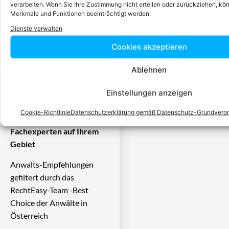
verarbeiten. Wenn Sie Ihre Zustimmung nicht erteilen oder zurückziehen, k
der Rechtsberatung zu
Merkmale und Funktionen beeinträchtigt werden.
erbringen und Klienten vor
Dienste verwalten
Gericht zu vertreten. Mit
Cookies akzeptieren
diesem Wissen kennt er alle
relevanten
Ablehnen
Herausforderungen dieses
Systems und ist mit allen
Einstellungen anzeigen
einschlägigen
Rechtsnormen vertraut.
Cookie-Richtlinie
Datenschutzerklärung gemäß Datenschutz-Grundvero
Fachexperten auf Ihrem
Gebiet
Anwalts-Empfehlungen
gefiltert durch das
RechtEasy-Team -Best
Choice der Anwälte in
Österreich