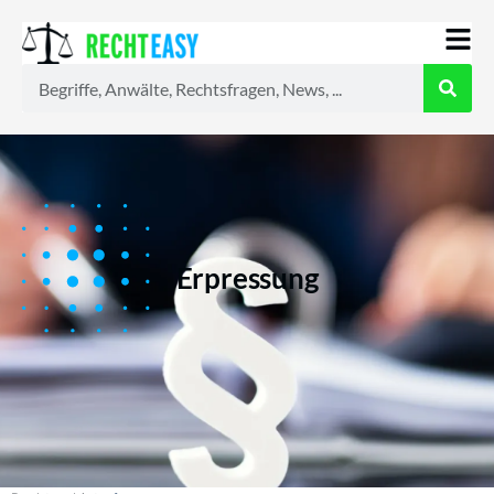
Alle
Anwälte
Ratgeber
News
Erpressung