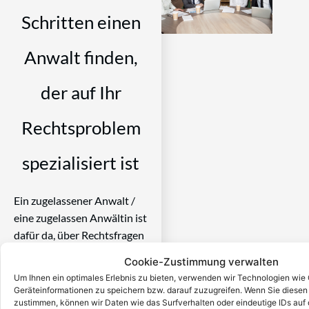
Schritten einen
Anwalt finden,
der auf Ihr
Rechtsproblem
spezialisiert ist
Ein zugelassener Anwalt /
eine zugelassen Anwältin ist
dafür da, über Rechtsfragen
zu beraten und Klienten vor
Cookie-Zustimmung verwalten
Gericht zu vertreten. Es ist
Um Ihnen ein optimales Erlebnis zu bieten, verwenden wir Technologien wie
seine Aufgabe,
Geräteinformationen zu speichern bzw. darauf zuzugreifen. Wenn Sie diese
zustimmen, können wir Daten wie das Surfverhalten oder eindeutige IDs auf 
Dienstleistungen im Bereich