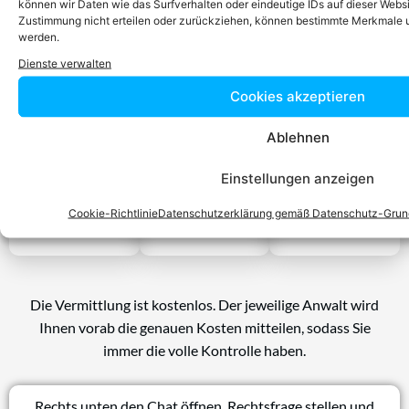
können wir Daten wie das Surfverhalten oder eindeutige IDs auf dieser Websi
Klicken Sie
Erklären Sie,
Zustimmung nicht erteilen oder zurückziehen, können bestimmte Merkmale u
Rechtsfrage
auf den
welches
werden.
und vermittelt
blauen Button
Anliegen Sie
Dienste verwalten
den richtigen
im rechten
haben. Gehen
Anwalt/die
Cookies akzeptieren
unteren Eck
Sie hier auch
richtige
und wählen
gerne ins
Anwältin für
Ablehnen
aus, dass Sie
Detail.
Sie in Ihrer
eine
Einstellungen anzeigen
Region.
Anwaltsempfehlung
Cookie-Richtlinie
Datenschutzerklärung gemäß Datenschutz-Grun
benötigen.
Die Vermittlung ist kostenlos. Der jeweilige Anwalt wird
Ihnen vorab die genauen Kosten mitteilen, sodass Sie
immer die volle Kontrolle haben.
Rechts unten den Chat öffnen, Rechtsfrage stellen und