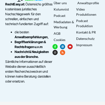
Über uns
Anwaltsprofile
RechtEasy.at:
Österreichs größtes
kostenloses juristisches
Kolumnist
Video
Nachschlagewerk für den
Produktionen
Podcast
schnellen, einfachen und
Podcast
Mediadaten &
technisch fundierten Zugriff auf:
Produktion
Werbung
die besten
Kontakt & PR
AGB
Anwaltsempfehlungen,
Datenschutz
Cookies
Begriffserklärungen &
Impressum
Rechtsfragen u.v.m
Nachricht & Neuigkeiten
aus der Branche.
Sämtliche Informationen auf dieser
Website dienen ausschließlich
ersten Recherchezwecken und
können keine Beratung darstellen
oder ersetzen.