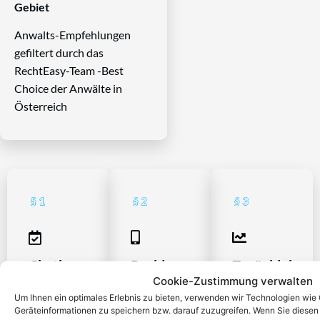
Gebiet
Anwalts-Empfehlungen
gefiltert durch das
RechtEasy-Team -Best
Choice der Anwälte in
Österreich
Chatbox
Problem
Zurücklehne
Cookie-Zustimmung verwalten
aufmachen
schildern
Um Ihnen ein optimales Erlebnis zu bieten, verwenden wir Technologien wie
Unser Team
Geräteinformationen zu speichern bzw. darauf zuzugreifen. Wenn Sie diese
beurteilt Ihre