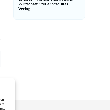
Wirtschaft, Steuern facultas
Verlag
um
ien
site
mmte