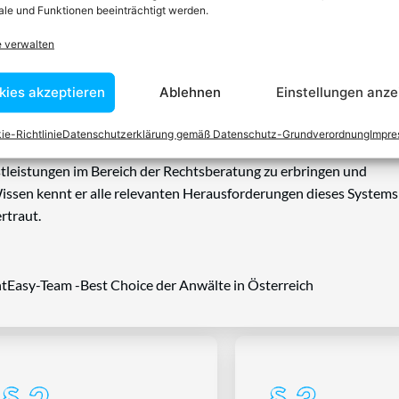
le und Funktionen beeinträchtigt werden.
e verwalten
n einen Anwalt finden, der auf Ihr
kies akzeptieren
Ablehnen
Einstellungen anze
blem spezialisiert ist
ie-Richtlinie
Datenschutzerklärung gemäß Datenschutz-Grundverordnung
Impr
tin ist dafür da, über Rechtsfragen zu beraten und Klienten vor
nstleistungen im Bereich der Rechtsberatung zu erbringen und
Wissen kennt er alle relevanten Herausforderungen dieses Systems
rtraut.
tEasy-Team -Best Choice der Anwälte in Österreich