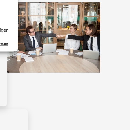
igen
essum