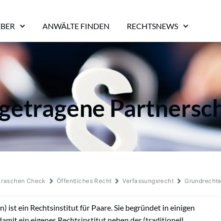
EBER
ANWÄLTE FINDEN
RECHTSNEWS
getragene Partnersc
m raschen Check
Öffentliches Recht
Verfassungsrecht
Grundrecht
on) ist ein Rechtsinstitut für Paare. Sie begründet in einigen
amit ein eigenes Rechtsinstitut neben der (traditionell