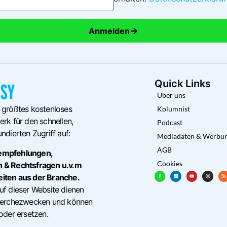
→
Anmelden
Quick Links
Über uns
 größtes kostenloses
Kolumnist
rk für den schnellen,
Podcast
ndierten Zugriff auf:
Mediadaten & Werbu
AGB
empfehlungen,
Cookies
n & Rechtsfragen u.v.m
eiten aus der Branche.
uf dieser Website dienen
cherchezwecken und können
oder ersetzen.