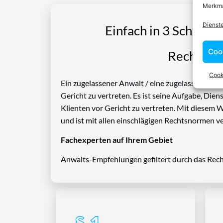
Merkma
Dienst
Einfach in 3 Schritte
Coo
Rechtspro
Cook
Ein zugelassener Anwalt / eine zugelassen Anwäl
Gericht zu vertreten. Es ist seine Aufgabe, Die
Klienten vor Gericht zu vertreten. Mit diesem 
und ist mit allen einschlägigen Rechtsnormen ve
Fachexperten auf Ihrem Gebiet
Anwalts-Empfehlungen gefiltert durch das Rech