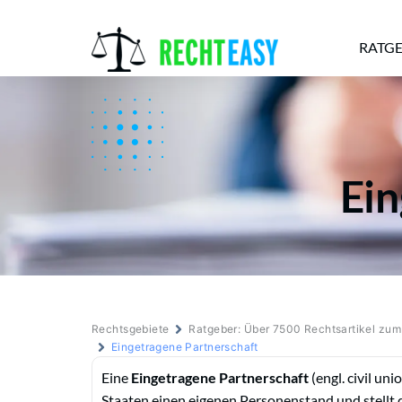
RATG
Alle
Anwälte
Ratgeber
News
Ein
Rechtsgebiete
Ratgeber: Über 7500 Rechtsartikel zu
Eingetragene Partnerschaft
Eine
Eingetragene Partnerschaft
(engl. civil uni
Staaten einen eigenen Personenstand und stellt d