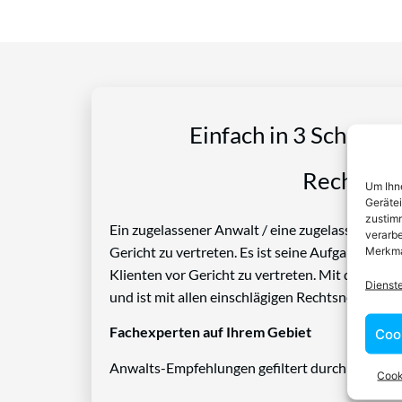
Einfach in 3 Schritte
Rechtspro
Um Ihne
Geräte
zustimm
Ein zugelassener Anwalt / eine zugelassen Anwäl
verarbe
Gericht zu vertreten. Es ist seine Aufgabe, Die
Merkma
Klienten vor Gericht zu vertreten. Mit diesem 
Dienst
und ist mit allen einschlägigen Rechtsnormen ve
Fachexperten auf Ihrem Gebiet
Coo
Anwalts-Empfehlungen gefiltert durch das Rech
Cook