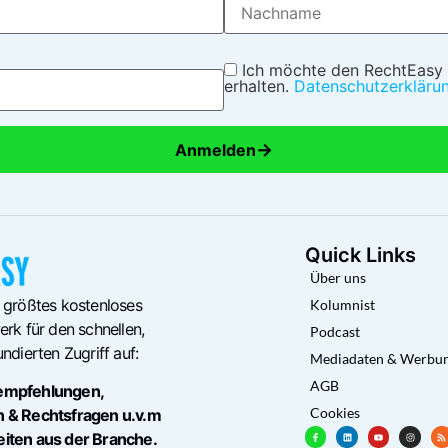
Ich möchte den RechtEasy
erhalten.
Datenschutzerkläru
→
Anmelden
Quick Links
Über uns
 größtes kostenloses
Kolumnist
rk für den schnellen,
Podcast
ndierten Zugriff auf:
Mediadaten & Werbu
AGB
empfehlungen,
Cookies
n & Rechtsfragen u.v.m
eiten aus der Branche.