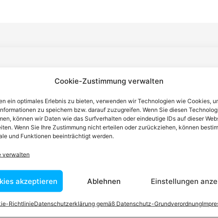
n einen Anwalt finden, der auf Ihr
Cookie-Zustimmung verwalten
blem spezialisiert ist
n ein optimales Erlebnis zu bieten, verwenden wir Technologien wie Cookies, 
informationen zu speichern bzw. darauf zuzugreifen. Wenn Sie diesen Technolog
en, können wir Daten wie das Surfverhalten oder eindeutige IDs auf dieser Web
tin ist dafür da, über Rechtsfragen zu beraten und Klienten vor
iten. Wenn Sie Ihre Zustimmung nicht erteilen oder zurückziehen, können besti
nstleistungen im Bereich der Rechtsberatung zu erbringen und
le und Funktionen beeinträchtigt werden.
Wissen kennt er alle relevanten Herausforderungen dieses Systems
e verwalten
rtraut.
kies akzeptieren
Ablehnen
Einstellungen anze
tEasy-Team -Best Choice der Anwälte in Österreich
ie-Richtlinie
Datenschutzerklärung gemäß Datenschutz-Grundverordnung
Impr