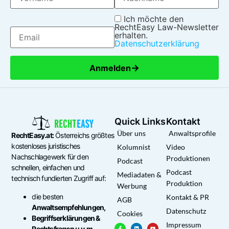
Ich möchte den
RechtEasy Law-Newsletter
erhalten.
Datenschutzerklärung
→
Anmelden
Quick Links
Kontakt
Über uns
Anwaltsprofile
RechtEasy.at:
Österreichs größtes
kostenloses juristisches
Kolumnist
Video
Nachschlagewerk für den
Produktionen
Podcast
schnellen, einfachen und
Podcast
Mediadaten &
technisch fundierten Zugriff auf:
Produktion
Werbung
die besten
Kontakt & PR
AGB
Anwaltsempfehlungen,
Datenschutz
Cookies
Begriffserklärungen &
Impressum
Rechtsfragen u.v.m