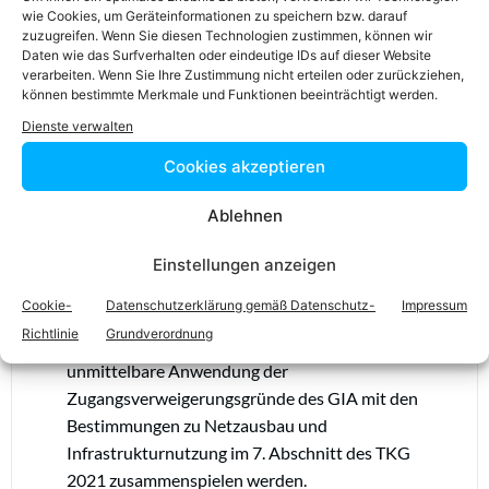
wie Cookies, um Geräteinformationen zu speichern bzw. darauf
zuzugreifen. Wenn Sie diesen Technologien zustimmen, können wir
Daten wie das Surfverhalten oder eindeutige IDs auf dieser Website
Ob der GIA tatsächlich eine Beschleunigung
verarbeiten. Wenn Sie Ihre Zustimmung nicht erteilen oder zurückziehen,
können bestimmte Merkmale und Funktionen beeinträchtigt werden.
des Telekom-Ausbaus bewirkt, wird sich zeigen.
Fest steht, dass zB Genehmigungsfiktionen
Dienste verwalten
erhebliches Beschleunigungspotenzial haben.
Cookies akzeptieren
Genehmigungsanträge bei einer zentralen
Informationsstelle einzubringen, die nicht die
Ablehnen
zuständige Genehmigungsbehörde ist, scheint
hingegen Verfahren unnötig zu
Einstellungen anzeigen
verkomplizieren. Noch unklar ist, wie die
Cookie-
Datenschutzerklärung gemäß Datenschutz-
Impressum
Erweiterung
des Zugangs auf physische
Richtlinie
Grundverordnung
Infrastrukturen öffentlicher Stellen und die
unmittelbare Anwendung der
Zugangsverweigerungsgründe des GIA mit den
Bestimmungen zu Netzausbau und
Infrastrukturnutzung im 7. Abschnitt des TKG
2021 zusammenspielen werden.