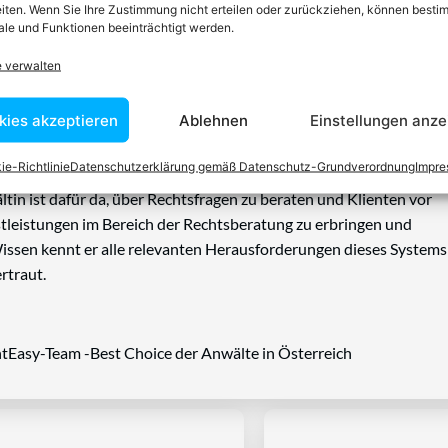
iten. Wenn Sie Ihre Zustimmung nicht erteilen oder zurückziehen, können besti
le und Funktionen beeinträchtigt werden.
e verwalten
n einen Anwalt finden, der auf Ihr
kies akzeptieren
Ablehnen
Einstellungen anze
blem spezialisiert ist
ie-Richtlinie
Datenschutzerklärung gemäß Datenschutz-Grundverordnung
Impr
tin ist dafür da, über Rechtsfragen zu beraten und Klienten vor
nstleistungen im Bereich der Rechtsberatung zu erbringen und
Wissen kennt er alle relevanten Herausforderungen dieses Systems
rtraut.
tEasy-Team -Best Choice der Anwälte in Österreich