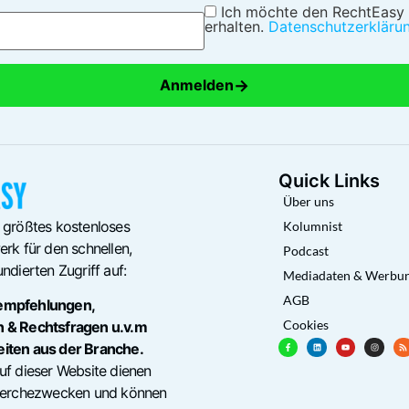
Ich möchte den RechtEasy
erhalten.
Datenschutzerkläru
→
Anmelden
Quick Links
Über uns
 größtes kostenloses
Kolumnist
rk für den schnellen,
Podcast
ndierten Zugriff auf:
Mediadaten & Werbu
AGB
empfehlungen,
Cookies
n & Rechtsfragen u.v.m
eiten aus der Branche.
uf dieser Website dienen
cherchezwecken und können