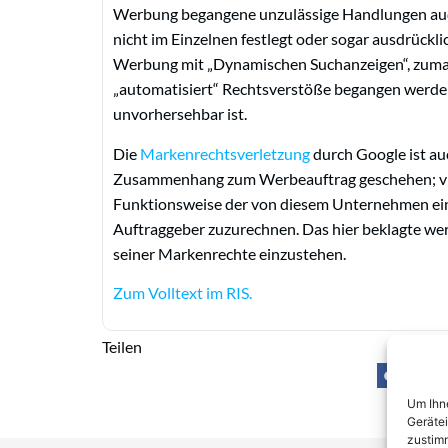
Werbung begangene unzulässige Handlungen auc
nicht im Einzelnen festlegt oder sogar ausdrücklic
Werbung mit „Dynamischen Suchanzeigen“, zumal 
„automatisiert“ Rechtsverstöße begangen werde
unvorhersehbar ist.
Die
Markenrechtsverletzung
durch Google ist auc
Zusammenhang zum Werbeauftrag geschehen; viel
Funktionsweise der von diesem Unternehmen ein
Auftraggeber zuzurechnen. Das hier beklagte we
seiner Markenrechte einzustehen.
Zum Volltext im RIS.
Teilen
Um Ihne
Geräte
zustimm