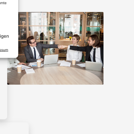
mmte
igen
essum