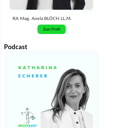
RA
Mag.
Anela BLÖCH
LL.M.
Zum Profil
Podcast