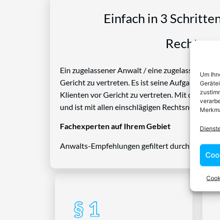
Einfach in 3 Schritte
Rechtspro
Ein zugelassener Anwalt / eine zugelassen Anwäl
Um Ihne
Gericht zu vertreten. Es ist seine Aufgabe, Die
Geräte
zustimm
Klienten vor Gericht zu vertreten. Mit diesem 
verarbe
und ist mit allen einschlägigen Rechtsnormen ve
Merkma
Fachexperten auf Ihrem Gebiet
Dienst
Anwalts-Empfehlungen gefiltert durch das Rech
Coo
Cook