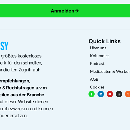
→
Anmelden
Quick Links
Über uns
 größtes kostenloses
Kolumnist
rk für den schnellen,
Podcast
ndierten Zugriff auf:
Mediadaten & Werbu
AGB
empfehlungen,
Cookies
n & Rechtsfragen u.v.m
eiten aus der Branche.
uf dieser Website dienen
cherchezwecken und können
oder ersetzen.