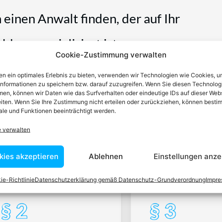
n einen Anwalt finden, der auf Ihr
blem spezialisiert ist
Cookie-Zustimmung verwalten
tin ist dafür da, über Rechtsfragen zu beraten und Klienten vor
n ein optimales Erlebnis zu bieten, verwenden wir Technologien wie Cookies, 
nstleistungen im Bereich der Rechtsberatung zu erbringen und
informationen zu speichern bzw. darauf zuzugreifen. Wenn Sie diesen Technolog
en, können wir Daten wie das Surfverhalten oder eindeutige IDs auf dieser Web
Wissen kennt er alle relevanten Herausforderungen dieses Systems
iten. Wenn Sie Ihre Zustimmung nicht erteilen oder zurückziehen, können besti
rtraut.
le und Funktionen beeinträchtigt werden.
e verwalten
tEasy-Team -Best Choice der Anwälte in Österreich
kies akzeptieren
Ablehnen
Einstellungen anze
ie-Richtlinie
Datenschutzerklärung gemäß Datenschutz-Grundverordnung
Impr