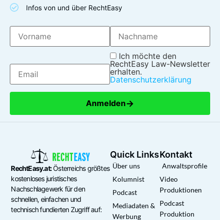
Infos von und über RechtEasy
Ich möchte den
RechtEasy Law-Newsletter
erhalten.
Datenschutzerklärung
→
Anmelden
Quick Links
Kontakt
Über uns
Anwaltsprofile
RechtEasy.at:
Österreichs größtes
kostenloses juristisches
Kolumnist
Video
Nachschlagewerk für den
Produktionen
Podcast
schnellen, einfachen und
Podcast
Mediadaten &
technisch fundierten Zugriff auf:
Produktion
Werbung