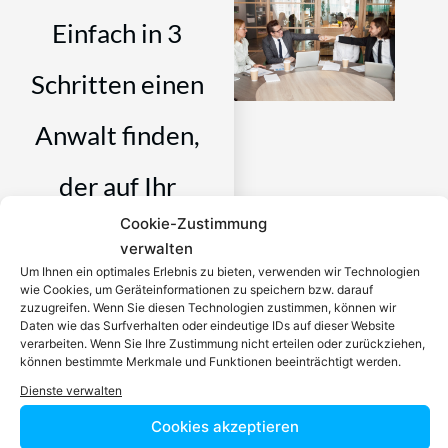
Einfach in 3
Schritten einen
Anwalt finden,
der auf Ihr
Cookie-Zustimmung
Rechtsproblem
verwalten
Um Ihnen ein optimales Erlebnis zu bieten, verwenden wir Technologien
spezialisiert ist
wie Cookies, um Geräteinformationen zu speichern bzw. darauf
zuzugreifen. Wenn Sie diesen Technologien zustimmen, können wir
Daten wie das Surfverhalten oder eindeutige IDs auf dieser Website
Ein zugelassener Anwalt /
verarbeiten. Wenn Sie Ihre Zustimmung nicht erteilen oder zurückziehen,
können bestimmte Merkmale und Funktionen beeinträchtigt werden.
eine zugelassen Anwältin ist
Dienste verwalten
dafür da, über Rechtsfragen
zu beraten und Klienten vor
Cookies akzeptieren
Gericht zu vertreten. Es ist