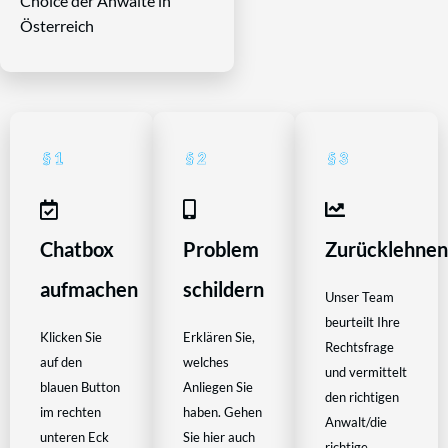
Choice der Anwälte in
Österreich
Chatbox
Problem
Zurücklehne
aufmachen
schildern
Unser Team
beurteilt Ihre
Klicken Sie
Erklären Sie,
Rechtsfrage
auf den
welches
und vermittelt
blauen Button
Anliegen Sie
den richtigen
im rechten
haben. Gehen
Anwalt/die
unteren Eck
Sie hier auch
richtige