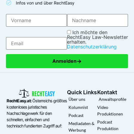
Infos von und über RechtEasy
Ich möchte den
RechtEasy Law-Newsletter
erhalten.
Datenschutzerklärung
→
Anmelden
Quick Links
Kontakt
Über uns
Anwaltsprofile
RechtEasy.at:
Österreichs größtes
kostenloses juristisches
Kolumnist
Video
Nachschlagewerk für den
Produktionen
Podcast
schnellen, einfachen und
Podcast
Mediadaten &
technisch fundierten Zugriff auf:
Produktion
Werbung