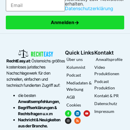
erhalten.
Datenschutzerklärung
→
Anmelden
Quick Links
Kontakt
Über uns
Anwaltsprofile
RechtEasy.at:
Österreichs größtes
kostenloses juristisches
Kolumnist
Video
Nachschlagewerk für den
Produktionen
Podcast
schnellen, einfachen und
Podcast
Mediadaten &
technisch fundierten Zugriff auf:
Produktion
Werbung
die besten
Kontakt & PR
AGB
Anwaltsempfehlungen,
Datenschutz
Cookies
Begriffserklärungen &
Impressum
Rechtsfragen u.v.m
Nachricht & Neuigkeiten
aus der Branche.