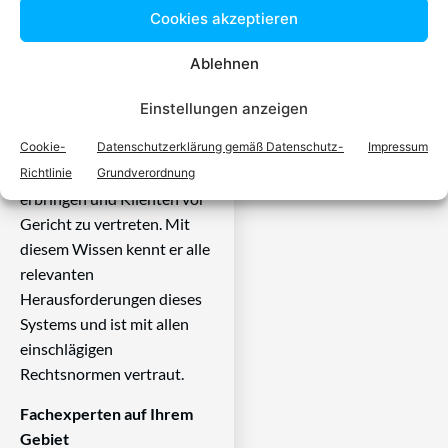
Cookies akzeptieren
eine zugelassen Anwältin ist
dafür da, über Rechtsfragen
Ablehnen
zu beraten und Klienten vor
Gericht zu vertreten. Es ist
Einstellungen anzeigen
seine Aufgabe,
Cookie-
Datenschutzerklärung gemäß Datenschutz-
Impressum
Dienstleistungen im Bereich
der Rechtsberatung zu
Richtlinie
Grundverordnung
erbringen und Klienten vor
Gericht zu vertreten. Mit
diesem Wissen kennt er alle
relevanten
Herausforderungen dieses
Systems und ist mit allen
einschlägigen
Rechtsnormen vertraut.
Fachexperten auf Ihrem
Gebiet