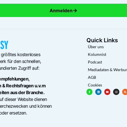
→
Anmelden
Quick Links
Über uns
 größtes kostenloses
Kolumnist
rk für den schnellen,
Podcast
ndierten Zugriff auf:
Mediadaten & Werbu
AGB
empfehlungen,
Cookies
n & Rechtsfragen u.v.m
eiten aus der Branche.
uf dieser Website dienen
cherchezwecken und können
oder ersetzen.