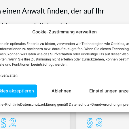
n einen Anwalt finden, der auf Ihr
blem spezialisiert ist
Cookie-Zustimmung verwalten
tin ist dafür da, über Rechtsfragen zu beraten und Klienten vor
n ein optimales Erlebnis zu bieten, verwenden wir Technologien wie Cookies, 
nstleistungen im Bereich der Rechtsberatung zu erbringen und
informationen zu speichern bzw. darauf zuzugreifen. Wenn Sie diesen Technolog
en, können wir Daten wie das Surfverhalten oder eindeutige IDs auf dieser Web
Wissen kennt er alle relevanten Herausforderungen dieses Systems
iten. Wenn Sie Ihre Zustimmung nicht erteilen oder zurückziehen, können besti
rtraut.
le und Funktionen beeinträchtigt werden.
e verwalten
tEasy-Team -Best Choice der Anwälte in Österreich
kies akzeptieren
Ablehnen
Einstellungen anze
ie-Richtlinie
Datenschutzerklärung gemäß Datenschutz-Grundverordnung
Impr