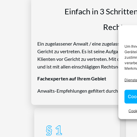
Einfach in 3 Schritte
Rechtspro
Ein zugelassener Anwalt / eine zugelassen Anwäl
Um Ihne
Gericht zu vertreten. Es ist seine Aufgabe, Die
Geräte
zustimm
Klienten vor Gericht zu vertreten. Mit diesem 
verarbe
und ist mit allen einschlägigen Rechtsnormen ve
Merkma
Fachexperten auf Ihrem Gebiet
Dienst
Anwalts-Empfehlungen gefiltert durch das Rech
Coo
Cook