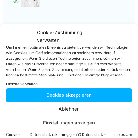
Video-Podcast #69 Katharina Echerer – Verlagsleitung
Cookie-Zustimmung
Recht, Wirtschaft, Steuern facultas Verlag
verwalten
Um Ihnen ein optimales Erlebnis zu bieten, verwenden wir Technologien
wie Cookies, um Geräteinformationen zu speichern bzw. darauf
zuzugreifen. Wenn Sie diesen Technologien zustimmen, können wir
Daten wie das Surfverhalten oder eindeutige IDs auf dieser Website
verarbeiten. Wenn Sie Ihre Zustimmung nicht erteilen oder zurückziehen,
können bestimmte Merkmale und Funktionen beeinträchtigt werden.
Einfach in 3
Dienste verwalten
Cookies akzeptieren
Schritten einen
Ablehnen
Anwalt finden,
Einstellungen anzeigen
der auf Ihr
Cookie-
Datenschutzerklärung gemäß Datenschutz-
Impressum