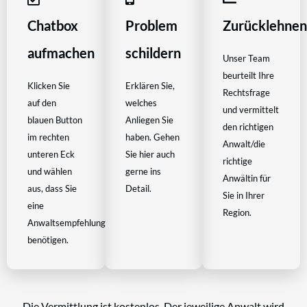
Chatbox
Problem
Zurücklehne
aufmachen
schildern
Unser Team
beurteilt Ihre
Klicken Sie
Erklären Sie,
Rechtsfrage
auf den
welches
und vermittelt
blauen Button
Anliegen Sie
den richtigen
im rechten
haben. Gehen
Anwalt/die
unteren Eck
Sie hier auch
richtige
und wählen
gerne ins
Anwältin für
aus, dass Sie
Detail.
Sie in Ihrer
eine
Region.
Anwaltsempfehlung
benötigen.
Die Vermittlung ist kostenlos. Der jeweilige Anwalt wird