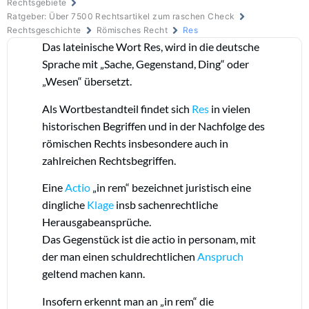
Rechtsgebiete
Ratgeber: Über 7500 Rechtsartikel zum raschen Check
Rechtsgeschichte
Römisches Recht
Res
Das lateinische Wort Res, wird in die deutsche
Sprache mit „Sache, Gegenstand, Ding“ oder
„Wesen“ übersetzt.
Als Wortbestandteil findet sich
Res
in vielen
historischen Begriffen und in der Nachfolge des
römischen Rechts insbesondere auch in
zahlreichen Rechtsbegriffen.
Eine
Actio
„in rem“ bezeichnet juristisch eine
dingliche
Klage
insb sachenrechtliche
Herausgabeansprüche.
Das Gegenstück ist die actio in personam, mit
der man einen schuldrechtlichen
Anspruch
geltend machen kann.
Insofern erkennt man an „in rem“ die