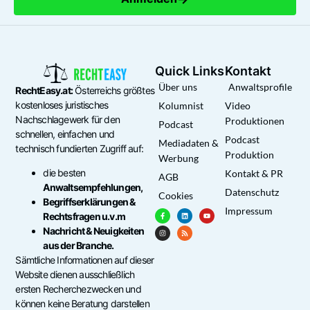
Quick Links
Kontakt
Über uns
Anwaltsprofile
RechtEasy.at:
Österreichs größtes
kostenloses juristisches
Kolumnist
Video
Nachschlagewerk für den
Produktionen
Podcast
schnellen, einfachen und
Podcast
Mediadaten &
technisch fundierten Zugriff auf:
Produktion
Werbung
die besten
Kontakt & PR
AGB
Anwaltsempfehlungen,
Datenschutz
Cookies
Begriffserklärungen &
Impressum
Rechtsfragen u.v.m
Nachricht & Neuigkeiten
aus der Branche.
Sämtliche Informationen auf dieser
Website dienen ausschließlich
ersten Recherchezwecken und
können keine Beratung darstellen