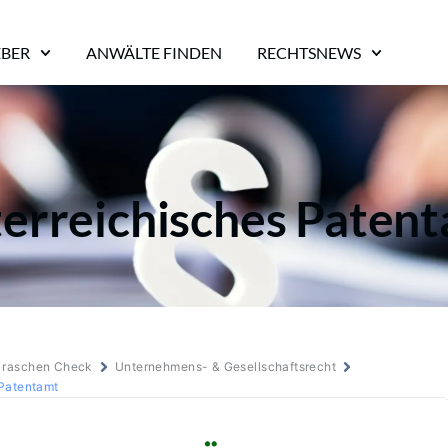
EBER
ANWÄLTE FINDEN
RECHTSNEWS
erreichisches Paten
m raschen Check
Unternehmens- & Gesellschaftsrecht
 Patentamt