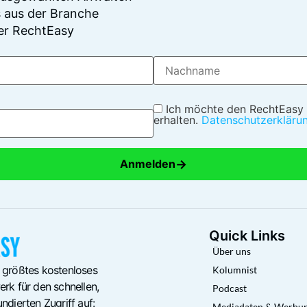
 aus der Branche
er RechtEasy
Ich möchte den RechtEasy
erhalten.
Datenschutzerkläru
→
Anmelden
Quick Links
Über uns
 größtes kostenloses
Kolumnist
rk für den schnellen,
Podcast
ndierten Zugriff auf:
Mediadaten & Werbu