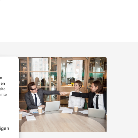
um
ien
site
mmte
igen