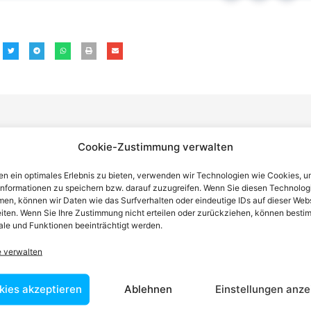
Cookie-Zustimmung verwalten
n einen Anwalt finden, der auf Ihr
n ein optimales Erlebnis zu bieten, verwenden wir Technologien wie Cookies, 
informationen zu speichern bzw. darauf zuzugreifen. Wenn Sie diesen Technolog
blem spezialisiert ist
en, können wir Daten wie das Surfverhalten oder eindeutige IDs auf dieser Web
iten. Wenn Sie Ihre Zustimmung nicht erteilen oder zurückziehen, können besti
le und Funktionen beeinträchtigt werden.
tin ist dafür da, über Rechtsfragen zu beraten und Klienten vor
e verwalten
nstleistungen im Bereich der Rechtsberatung zu erbringen und
Wissen kennt er alle relevanten Herausforderungen dieses Systems
kies akzeptieren
Ablehnen
Einstellungen anze
rtraut.