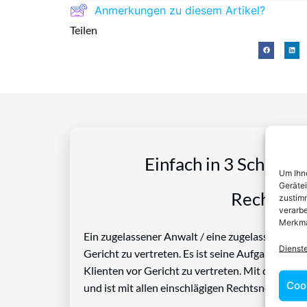
Anmerkungen zu diesem Artikel?
Teilen
Einfach in 3 Schritte
Um Ihne
Geräte
Rechtspro
zustimm
verarbe
Merkma
Ein zugelassener Anwalt / eine zugelassen Anwäl
Dienst
Gericht zu vertreten. Es ist seine Aufgabe, Die
Klienten vor Gericht zu vertreten. Mit diesem 
Coo
und ist mit allen einschlägigen Rechtsnormen ve