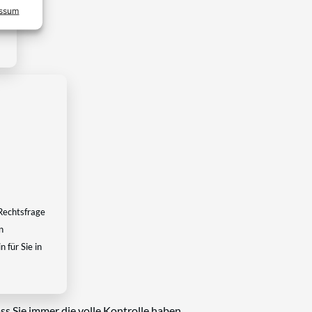
essum
Rechtsfrage
n
 für Sie in
ss Sie immer die volle Kontrolle haben.