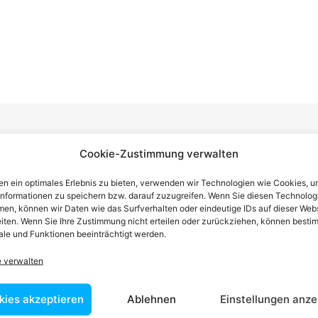
Cookie-Zustimmung verwalten
n einen Anwalt finden, der auf Ihr
n ein optimales Erlebnis zu bieten, verwenden wir Technologien wie Cookies, 
informationen zu speichern bzw. darauf zuzugreifen. Wenn Sie diesen Technolog
blem spezialisiert ist
en, können wir Daten wie das Surfverhalten oder eindeutige IDs auf dieser Web
iten. Wenn Sie Ihre Zustimmung nicht erteilen oder zurückziehen, können besti
le und Funktionen beeinträchtigt werden.
tin ist dafür da, über Rechtsfragen zu beraten und Klienten vor
e verwalten
nstleistungen im Bereich der Rechtsberatung zu erbringen und
Wissen kennt er alle relevanten Herausforderungen dieses Systems
kies akzeptieren
Ablehnen
Einstellungen anze
rtraut.