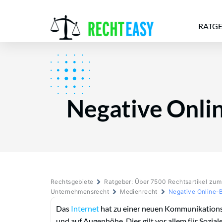
RATG
Alle
Anwälte
Ratgeber
News
Negative Onli
Rechtsgebiete
Ratgeber: Über 7500 Rechtsartikel zu
Unternehmensrecht
Medienrecht
Negative Online-
Das
Internet
hat zu einer neuen Kommunikations
und auf Augenhöhe. Dies gilt vor allem für Sozia