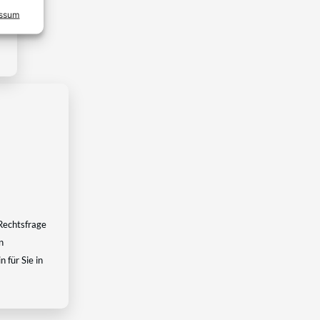
essum
Rechtsfrage
n
 für Sie in