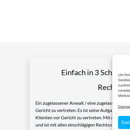
Einfach in 3 Schritte
Um Ihne
Geräte
Rechtspro
zustimm
verarbe
Merkma
Ein zugelassener Anwalt / eine zugelassen Anwäl
Dienst
Gericht zu vertreten. Es ist seine Aufgabe, Die
Klienten vor Gericht zu vertreten. Mit diesem 
Coo
und ist mit allen einschlägigen Rechtsnormen ve