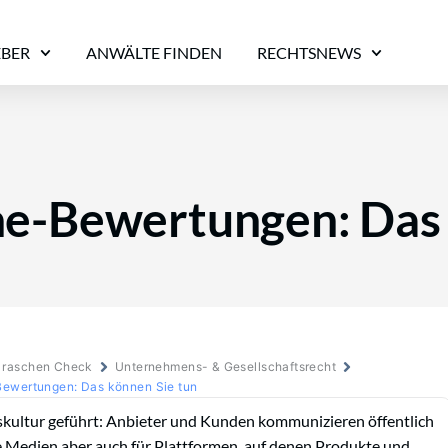
EBER
ANWÄLTE FINDEN
RECHTSNEWS
ne-Bewertungen: Das 
m raschen Check
Unternehmens- & Gesellschaftsrecht
Bewertungen: Das können Sie tun
kultur geführt: Anbieter und Kunden kommunizieren öffentlich
le Medien aber auch für Plattformen, auf denen Produkte und