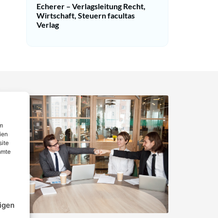
Echerer – Verlagsleitung Recht,
Wirtschaft, Steuern facultas
Verlag
um
ien
site
mmte
igen