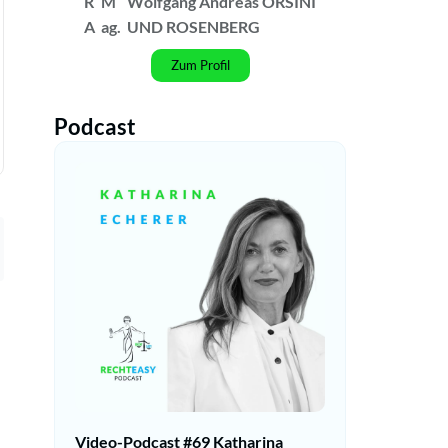
R
M
Wolfgang Andreas ORSINI
A
ag.
UND ROSENBERG
Zum Profil
Podcast
Video-Podcast #69 Katharina