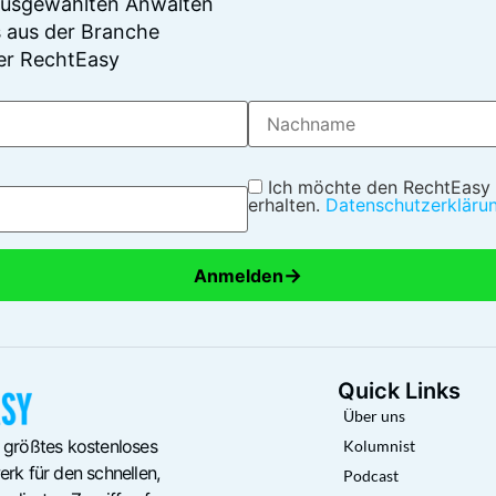
 ausgewählten Anwälten
 aus der Branche
er RechtEasy
Ich möchte den RechtEasy
erhalten.
Datenschutzerkläru
→
Anmelden
Quick Links
Über uns
 größtes kostenloses
Kolumnist
rk für den schnellen,
Podcast